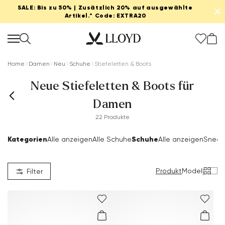
SALE: Bis zu 50% | Zusätzlich 20% auf ausgewählte
✕
Artikel.* Code: EXTRA20
Home
Damen
Neu
Schuhe
Stiefeletten & Boots
Neue Stiefeletten & Boots für
Damen
22 Produkte
Kategorien
Schuhe
Alle anzeigen
Alle Schuhe
Alle anzeigen
Sneak
Produkt
Model
|
Filter