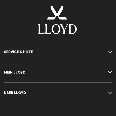
SERVICE & HILFE
Kontakt
FAQ
MEIN LLOYD
Größentabelle
Ratgeber
Rücksendung
Kundenkonto
Vertrag widerrufen
Newsletter
ÜBER LLOYD
Wunschliste
Pressemitteilungen
Karriere
Händlerbereich