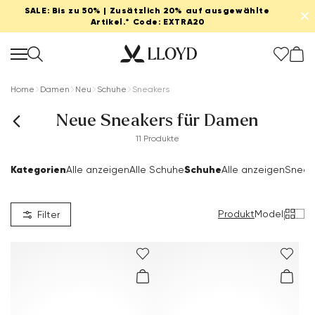
SALE: Bis zu 50% | Zusätzlich 20% auf ausgewählte
✕
Artikel.* Code: EXTRA20
Home
Damen
Neu
Schuhe
Sneakers
Neue Sneakers für Damen
11 Produkte
Kategorien
Schuhe
Alle anzeigen
Alle Schuhe
Alle anzeigen
Sneak
Produkt
Model
|
Filter