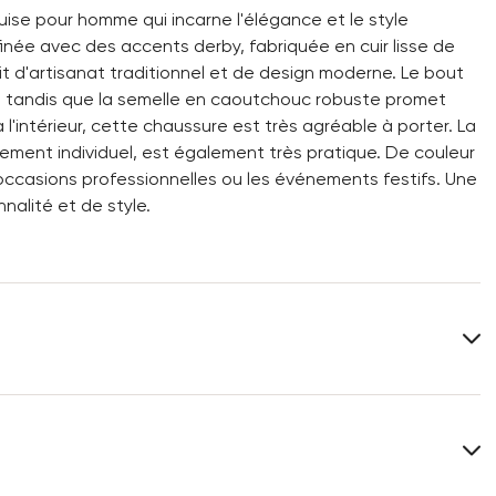
se pour homme qui incarne l'élégance et le style
inée avec des accents derby, fabriquée en cuir lisse de
t d'artisanat traditionnel et de design moderne. Le bout
é, tandis que la semelle en caoutchouc robuste promet
l'intérieur, cette chaussure est très agréable à porter. La
tement individuel, est également très pratique. De couleur
occasions professionnelles ou les événements festifs. Une
alité et de style.
Dessus:
Cuir lisse
Matériau de la semelle intérieure:
Cuir
Forme de la chaussure:
CORVETTE