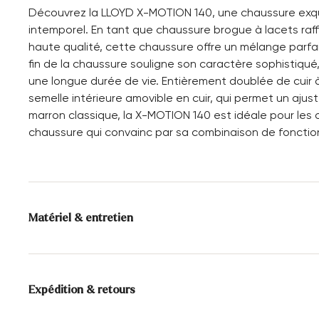
Découvrez la LLOYD X-MOTION 140, une chaussure exqui
intemporel. En tant que chaussure brogue à lacets raff
haute qualité, cette chaussure offre un mélange parfai
fin de la chaussure souligne son caractère sophistiqu
une longue durée de vie. Entièrement doublée de cuir à 
semelle intérieure amovible en cuir, qui permet un ajus
marron classique, la X-MOTION 140 est idéale pour les 
chaussure qui convainc par sa combinaison de fonctionn
Matériel & entretien
Taille de production:
Tailles britanniques
Alimentation:
100% Cuir
Expédition & retours
Semelle:
Semelle en