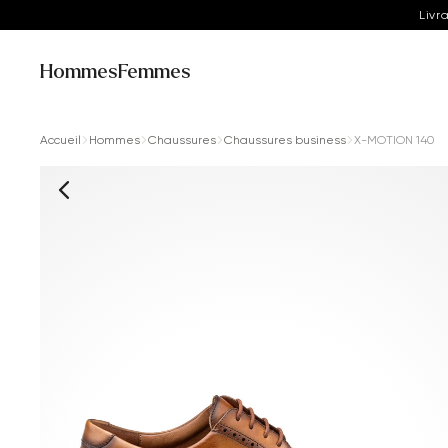
Livr
Hommes
Femmes
Accueil
Hommes
Chaussures
Chaussures business
X-MOTION 140