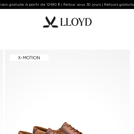
aison gratuite à partir de 129,90 € | Retour sous 30 jours | Retours gratuits