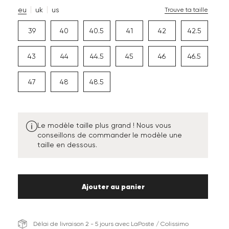
eu
uk
us
Trouve ta taille
39
40
40.5
41
42
42.5
43
44
44.5
45
46
46.5
47
48
48.5
Le modèle taille plus grand ! Nous vous
conseillons de commander le modèle une
taille en dessous.
Ajouter au panier
Délai de livraison 2 - 5 jours avec LaPoste / Colissimo