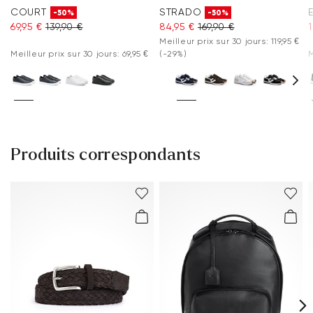
COURT
STRADO
-50%
-50%
69,95 €
139,90 €
84,95 €
169,90 €
1
Meilleur prix sur 30 jours: 119,95 €
Meilleur prix sur 30 jours: 69,95 €
(-29%)
M
Produits correspondants