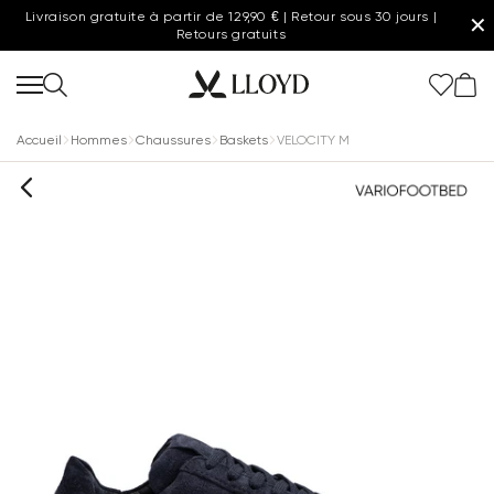
Livraison gratuite à partir de 129,90 € | Retour sous 30 jours |
✕
Retours gratuits
Accueil
Hommes
Chaussures
Baskets
VELOCITY M