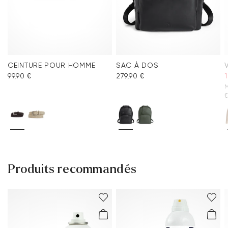
CEINTURE POUR HOMME
SAC À DOS
99,90 €
279,90 €
1
M
Produits recommandés