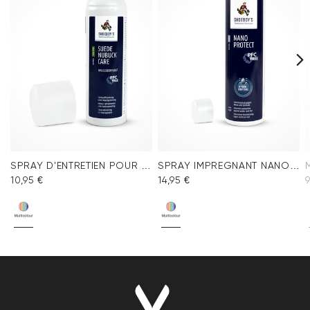
SPRAY D'ENTRETIEN POUR VELOURS MULTICOLORE
SPRAY IMPREGNANT NANO PROTECT
10,95 €
14,95 €
9