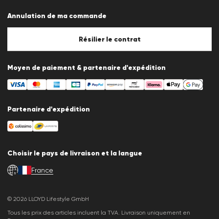
Protection des données
Annulation de ma commande
Mentions légales
Politique en matière de cookies
Paramètres des cookies
Résilier le contrat
Moyen de paiement & partenaire d'expédition
Partenaire d'expédition
Choisir le pays de livraison et la langue
France
fr
© 2026 LLOYD Lifestyle GmbH
Tous les prix des articles incluent la TVA. Livraison uniquement en