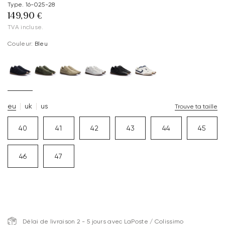
Type. 16-025-28
149,90 €
TVA incluse.
Couleur:
Bleu
eu
uk
us
Trouve ta taille
40
41
42
43
44
45
46
47
Délai de livraison 2 - 5 jours avec LaPoste / Colissimo