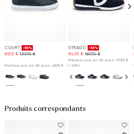
COURT
STRADO
-50%
-50%
69,95 €
139,90 €
84,95 €
169,90 €
1
Meilleur prix sur 30 jours: 119,95 €
Meilleur prix sur 30 jours: 69,95 €
(-29%)
M
Produits correspondants