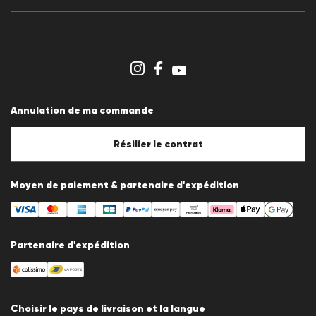
Communiqués de presse
Carrière
Espace revendeurs
Aperçu des boutiques
Système de dénonciation
Conditions générales
Protection des données
Annulation de ma commande
Mentions légales
Politique en matière de cookies
Paramètres des cookies
Résilier le contrat
Moyen de paiement & partenaire d'expédition
Partenaire d'expédition
Choisir le pays de livraison et la langue