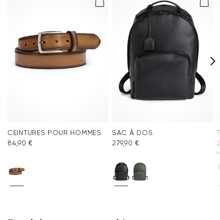
CEINTURES POUR HOMMES
SAC À DOS
84,90 €
279,90 €
2
M