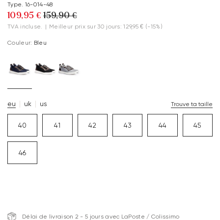
Type. 16-014-48
109,95 €
159,90 €
TVA incluse.
|
Meilleur prix sur 30 jours: 129,95 €
(-15%)
Couleur:
Bleu
eu
uk
us
Trouve ta taille
40
41
42
43
44
45
46
Délai de livraison 2 - 5 jours avec LaPoste / Colissimo