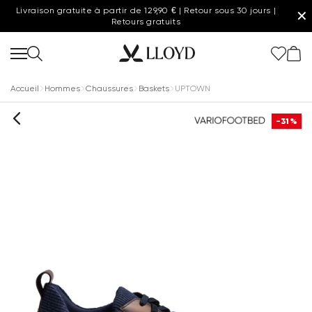
Livraison gratuite à partir de 129,90 € | Retour sous 30 jours |
✕
Retours gratuits
Accueil
Hommes
Chaussures
Baskets
UPTOWN
-31%