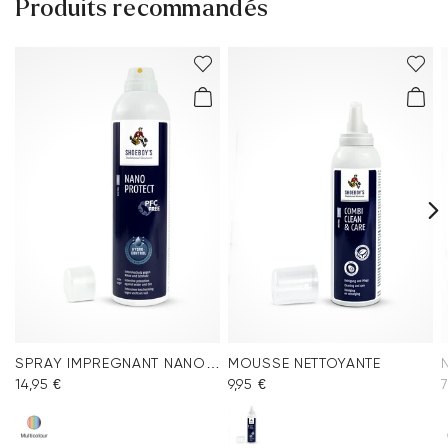
Produits recommandés
SPRAY IMPREGNANT NANO PROTECT
MOUSSE NETTOYANTE
14,95 €
9,95 €
7