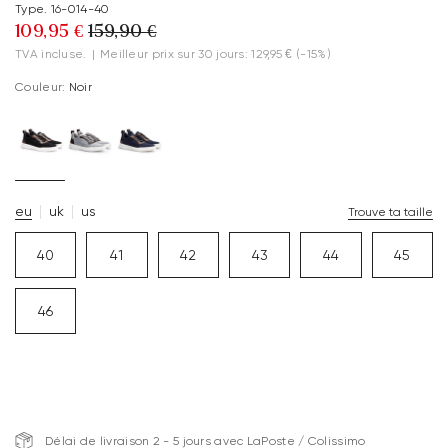
Type. 16-014-40
109,95 €
159,90 €
TVA incluse.
|
Meilleur prix sur 30 jours: 129,95 €
(-15%)
Couleur:
Noir
eu
uk
us
Trouve ta taille
40
41
42
43
44
45
46
Délai de livraison 2 - 5 jours avec LaPoste / Colissimo