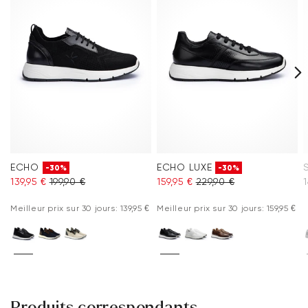
Foire aux questions
.
ECHO
ECHO LUXE
-30%
-30%
139,95 €
199,90 €
159,95 €
229,90 €
1
Meilleur prix sur 30 jours: 139,95 €
Meilleur prix sur 30 jours: 159,95 €
Produits correspondants