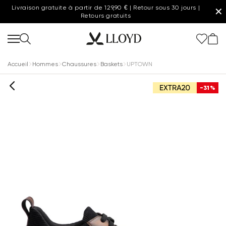
Livraison gratuite à partir de 129,90 € | Retour sous 30 jours |
✕
Retours gratuits
Accueil
Hommes
Chaussures
Baskets
UPTOWN
-31%