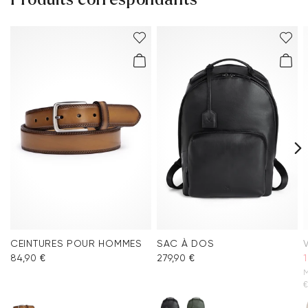
CEINTURES POUR HOMMES
SAC À DOS
84,90 €
279,90 €
1
M