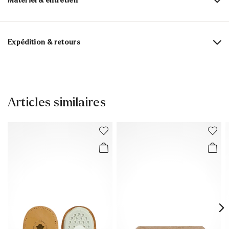
Matériel & entretien
Composition du matériau:
100% Caoutchouc
Expédition & retours
Délai de livraison 2 - 5 jours avec LaPoste / Colissimo
Livraison gratuite à partir de 129,90 €, sinon 5,95€
seulement
Articles similaires
Retour gratuit sous 30 jours
Service client - Formulaire de contact
Tu trouveras plus d'informations sur le sujet dans la section
Expédition
et
Retourner
.
Foire aux questions
.