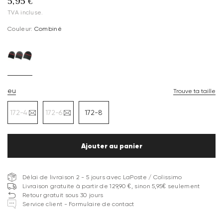
5,95 €
TVA incluse.
Couleur:
Combiné
eu
Trouve ta taille
172-4
172-6
172-8
Ajouter au panier
Délai de livraison 2 - 5 jours avec LaPoste / Colissimo
Livraison gratuite à partir de 129,90 €, sinon 5,95€ seulement
Retour gratuit sous 30 jours
Service client - Formulaire de contact