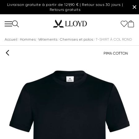
Livraison gratuite à partir de 129,90 € | Retour sous 30 jours |
✕
Retours gratuits
Accueil
Hommes
Vêtements
Chemises et polos
T-SHIRT À COL ROND