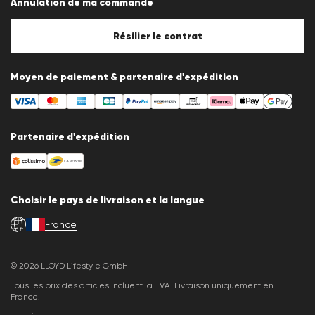
Annulation de ma commande
Mentions légales
Politique en matière de cookies
Paramètres des cookies
Résilier le contrat
Moyen de paiement & partenaire d'expédition
Partenaire d'expédition
Choisir le pays de livraison et la langue
France
fr
© 2026 LLOYD Lifestyle GmbH
Tous les prix des articles incluent la TVA. Livraison uniquement en
France.