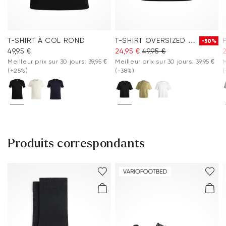
Ne pas nettoyer à sec
Lavage à 40
T-SHIRT À COL ROND
T-SHIRT OVERSIZED À COL ROND
-50%
49,95 €
24,95 €
49,95 €
2
Meilleur prix sur 30 jours: 39,95 €
Meilleur prix sur 30 jours: 39,95 €
M
(+25%)
(-38%)
(
Produits correspondants