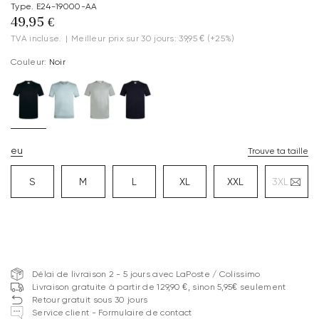
Type. E24-19000-AA
49,95 €
TVA incluse.
|
Meilleur prix sur 30 jours: 39,95 €
(+25%)
Couleur:
Noir
eu
Trouve ta taille
S
M
L
XL
XXL
3XL
Délai de livraison 2 - 5 jours avec LaPoste / Colissimo
Livraison gratuite à partir de 129,90 €, sinon 5,95€ seulement
Retour gratuit sous 30 jours
Service client - Formulaire de contact