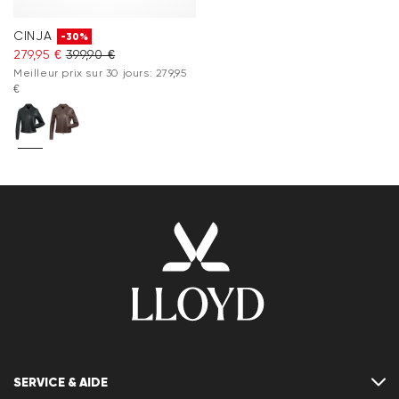
CINJA
-30%
279,95 €
399,90 €
Meilleur prix sur 30 jours: 279,95
€
SERVICE & AIDE