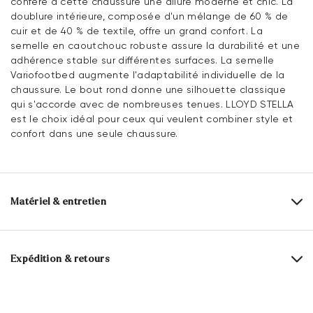
confère à cette chaussure une allure moderne et chic. La
doublure intérieure, composée d'un mélange de 60 % de
cuir et de 40 % de textile, offre un grand confort. La
semelle en caoutchouc robuste assure la durabilité et une
adhérence stable sur différentes surfaces. La semelle
Variofootbed augmente l'adaptabilité individuelle de la
chaussure. Le bout rond donne une silhouette classique
qui s'accorde avec de nombreuses tenues. LLOYD STELLA
est le choix idéal pour ceux qui veulent combiner style et
confort dans une seule chaussure.
Matériel & entretien
Taille de production:
Les grands noms de
l'UE
Expédition & retours
Dessus:
Cuir lisse
Délai de livraison 2 - 5 jours avec LaPoste / Colissimo
Alimentation:
60% Cuir
40% Textile