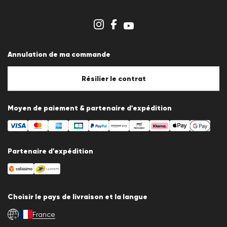
Espace revendeurs
Aperçu des boutiques
Système de dénonciation
Conditions générales
Protection des données
Annulation de ma commande
Mentions légales
Politique en matière de cookies
Paramètres des cookies
Résilier le contrat
Moyen de paiement & partenaire d'expédition
Partenaire d'expédition
Choisir le pays de livraison et la langue
France
fr