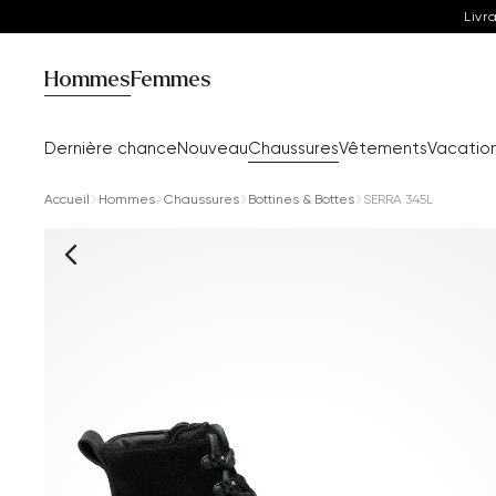
Livr
Hommes
Femmes
Dernière chance
Nouveau
Chaussures
Vêtements
Vacatio
Accueil
Hommes
Chaussures
Bottines & Bottes
SERRA 345L