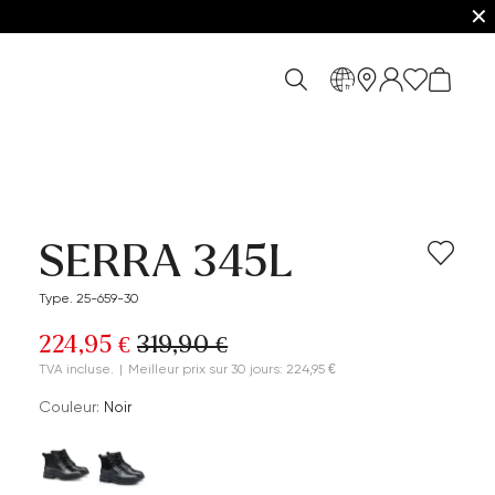
✕
fr
SERRA 345L
Type. 25-659-30
224,95 €
319,90 €
TVA incluse.
|
Meilleur prix sur 30 jours: 224,95 €
Couleur:
Noir