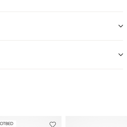
Dessus:
Cuir lisse
Cuir suédé
Matériau de la semelle intérieure:
Textile
Tu trouveras plus d'informations sur le sujet dans la
Forme de la chaussure:
ANDOR.
section
Expédition
et
Retourner
.
Foire aux questions
.