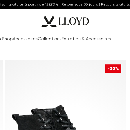
aison gratuite à partir de 129,90 € | Retour sous 30 jours | Retours gratuits
n Shop
Accessoires
Collections
Entretien & Accessoires
-30%