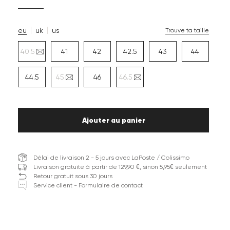
eu
uk
us
Trouve ta taille
40.5
41
42
42.5
43
44
44.5
45
46
46.5
Ajouter au panier
Délai de livraison 2 - 5 jours avec LaPoste / Colissimo
Livraison gratuite à partir de 129,90 €, sinon 5,95€ seulement
Retour gratuit sous 30 jours
Service client - Formulaire de contact