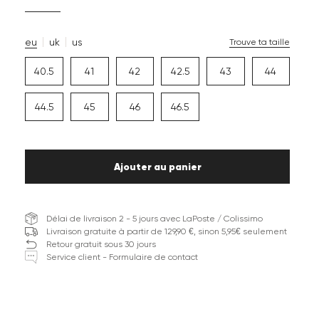
eu
uk
us
Trouve ta taille
40.5
41
42
42.5
43
44
44.5
45
46
46.5
Ajouter au panier
Délai de livraison 2 - 5 jours avec LaPoste / Colissimo
Livraison gratuite à partir de 129,90 €, sinon 5,95€ seulement
Retour gratuit sous 30 jours
Service client - Formulaire de contact