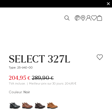
✕
fr
SELECT 327L
Type. 25-640-00
204,95 €
289,90 €
TVA incluse.
|
Meilleur prix sur 30 jours: 204,95 €
Couleur:
Noir