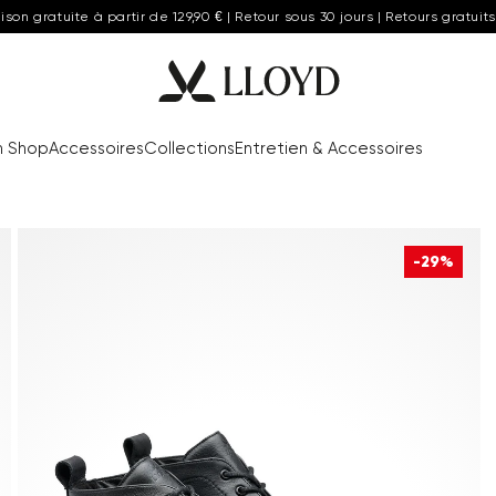
aison gratuite à partir de 129,90 € | Retour sous 30 jours | Retours gratuits
n Shop
Accessoires
Collections
Entretien & Accessoires
-29%