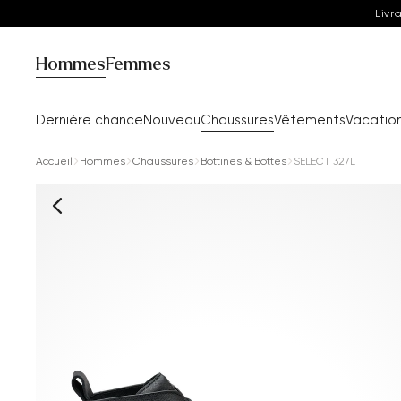
Livr
Hommes
Femmes
Dernière chance
Nouveau
Chaussures
Vêtements
Vacatio
Accueil
Hommes
Chaussures
Bottines & Bottes
SELECT 327L