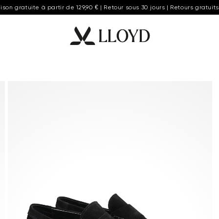
aison gratuite à partir de 129,90 € | Retour sous 30 jours | Retours gratuits