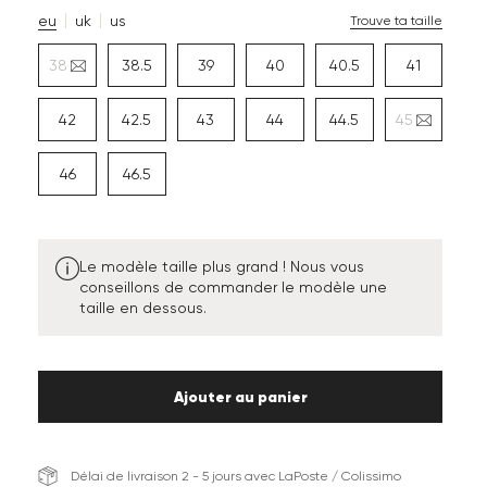
eu
uk
us
Trouve ta taille
38
38.5
39
40
40.5
41
42
42.5
43
44
44.5
45
46
46.5
Le modèle taille plus grand ! Nous vous
conseillons de commander le modèle une
taille en dessous.
Ajouter au panier
Délai de livraison 2 - 5 jours avec LaPoste / Colissimo