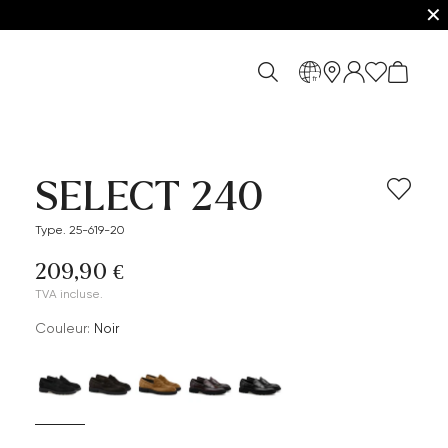
✕
fr
SELECT 240
Type. 25-619-20
209,90 €
TVA incluse.
Couleur:
Noir