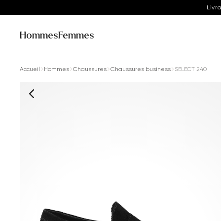
Livr
Hommes
Femmes
Accueil
Hommes
Chaussures
Chaussures business
SELECT 240