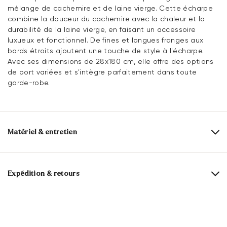
mélange de cachemire et de laine vierge. Cette écharpe
combine la douceur du cachemire avec la chaleur et la
durabilité de la laine vierge, en faisant un accessoire
luxueux et fonctionnel. De fines et longues franges aux
bords étroits ajoutent une touche de style à l'écharpe.
Avec ses dimensions de 28x180 cm, elle offre des options
de port variées et s'intègre parfaitement dans toute
garde-robe.
Matériel & entretien
Dessus:
Textile
Composition du matériau:
55% Laine vierge
Expédition & retours
45% cachemire
Délai de livraison 2 - 5 jours avec LaPoste / Colissimo
Largeur:
43 cm
Livraison gratuite à partir de 129,90 €, sinon 5,95€
Longueur:
190 cm