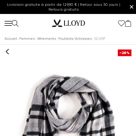
Livraison gratuite à partir de 129,90 € | Retour sous 30 jours |
✕
Retours gratuits
Accueil
Femmes
Vêtements
Foulards/écharpes
SCARF
-28%