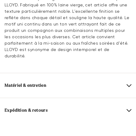
LLOYD. Fabriqué en 100% laine vierge, cet article offre une
texture particulièrement noble. L'excellente finition se
reflète dans chaque détail et souligne la haute qualité. Le
motif uni continu dans un ton vert attrayant fait de ce
produit un compagnon aux combinaisons multiples pour
les occasions les plus diverses. Cet article convient
parfaitement à la mi-saison ou aux fraîches soirées d'été.
LLOYD est synonyme de design intemporel et de
durabilité.
Matériel & entretien
Composition du matériau:
100% Laine vierge
Largeur:
33 cm
Expédition & retours
Longueur:
180 cm
Délai de livraison 2 - 5 jours avec LaPoste / Colissimo
Livraison gratuite à partir de 129,90 €, sinon 5,95€