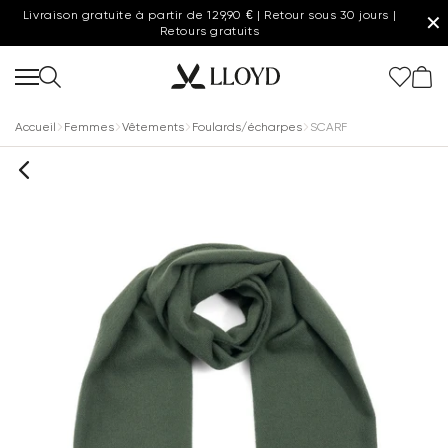
Livraison gratuite à partir de 129,90 € | Retour sous 30 jours |
✕
Retours gratuits
Accueil
Femmes
Vêtements
Foulards/écharpes
SCARF