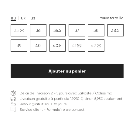
eu
uk
us
Trouve ta taille
35
36
36.5
37
38
38.5
39
40
40.5
41
42
Ajouter au panier
Délai de livraison 2 - 5 jours avec LaPoste / Colissimo
Livraison gratuite à partir de 129,90 €, sinon 5,95€ seulement
Retour gratuit sous 30 jours
Service client - Formulaire de contact