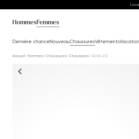
Livr
Hommes
Femmes
Dernière chance
Nouveau
Chaussures
Vêtements
Vacatio
Accueil
Femmes
Chaussures
Chaussons
SAVIA 212