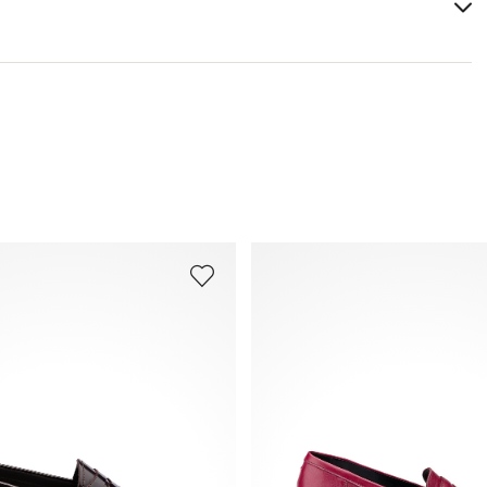
Forme de la chaussure:
BEA SLIPPER
Tu trouveras plus d'informations sur le sujet dans la
section
Expédition
et
Retourner
.
Foire aux questions
.