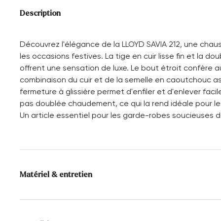
Description
Découvrez l'élégance de la LLOYD SAVIA 212, une chaus
les occasions festives. La tige en cuir lisse fin et la do
offrent une sensation de luxe. Le bout étroit confère
combinaison du cuir et de la semelle en caoutchouc assu
fermeture à glissière permet d'enfiler et d'enlever fac
pas doublée chaudement, ce qui la rend idéale pour le
Un article essentiel pour les garde-robes soucieuses de
Matériel & entretien
Taille de production:
Tailles britanniques
Alimentation:
100% Cuir