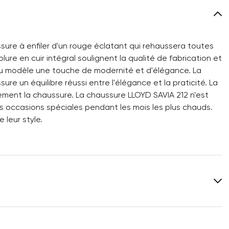
sure à enfiler d'un rouge éclatant qui rehaussera toutes
ublure en cuir intégral soulignent la qualité de fabrication et
 au modèle une touche de modernité et d'élégance. La
re un équilibre réussi entre l'élégance et la praticité. La
ilement la chaussure. La chaussure LLOYD SAVIA 212 n'est
s occasions spéciales pendant les mois les plus chauds.
 leur style.
Dessus:
Cuir lisse
Matériau de la semelle intérieure:
Cuir