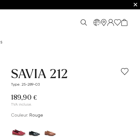
✕
fr
es
SAVIA 212
Type. 25-289-03
189,90 €
TVA incluse.
Couleur:
Rouge