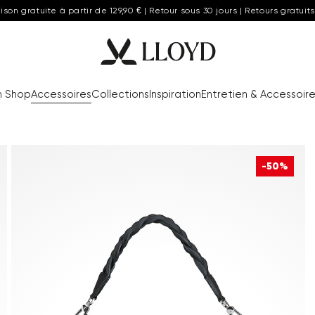
aison gratuite à partir de 129,90 € | Retour sous 30 jours | Retours gratuits
n Shop
Accessoires
Collections
Inspiration
Entretien & Accessoir
-50%