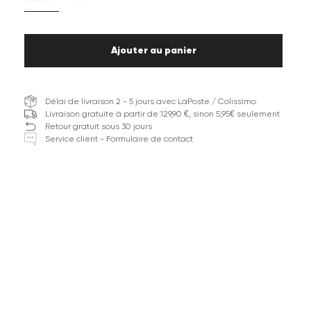
Ajouter au panier
Délai de livraison 2 - 5 jours avec LaPoste / Colissimo
Livraison gratuite à partir de 129,90 €, sinon 5,95€ seulement
Retour gratuit sous 30 jours
Service client - Formulaire de contact