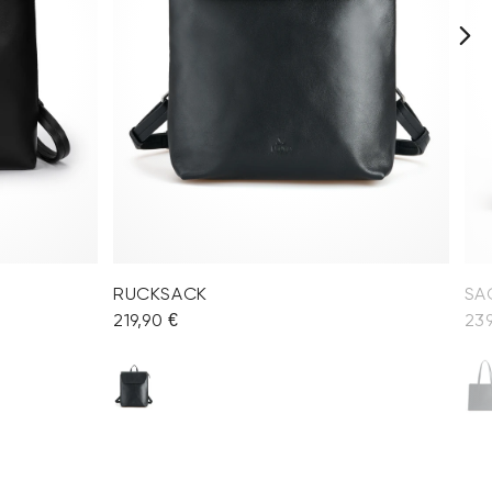
RUCKSACK
SA
219,90 €
239