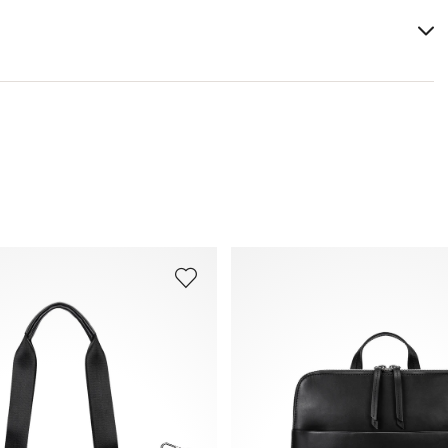
Hauteur:
28 cm
Largeur:
37 cm
Tu trouveras plus d'informations sur le sujet dans la
section
Expédition
et
Retourner
.
Foire aux questions
.