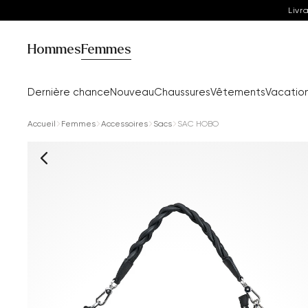
Livr
Hommes
Femmes
Dernière chance
Nouveau
Chaussures
Vêtements
Vacatio
Accueil
Femmes
Accessoires
Sacs
SAC HOBO