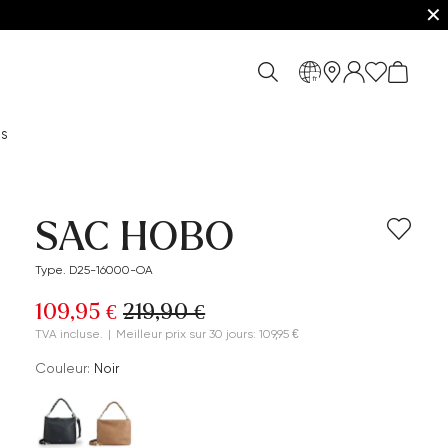
✕
fr
es
SAC HOBO
Type. D25-16000-OA
109,95 €
219,90 €
TVA incluse.
|
Meilleur prix sur 30 jours: 109,95 €
Couleur:
Noir