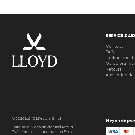
SERVICE & AI
Contact
FAQ
Tableau des ta
Guide pratiqu
Retours
Annulation d
© 2026 LLOYD Lifestyle GmbH
Moyen de pai
Tous les prix des articles incluent la
TVA. Livraison uniquement en France.