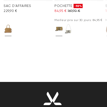
SAC D'AFFAIRES
POCHETTE
-50%
229,90 €
84,95 €
169,90 €
1
Meilleur prix sur 30 jours: 84,95 €
M