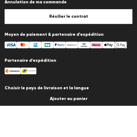
Annulation de ma commande
Mentions légales
Politique en matière de cookies
Paramètres des cookies
Résilier le contrat
Moyen de paiement & partenaire d'expédition
Partenaire d'expédition
Choisir le pays de livraison et la langue
Ajouter au panier
France
fr
© 2026 LLOYD Lifestyle GmbH
Tous les prix des articles incluent la TVA. Livraison uniquement en
France.