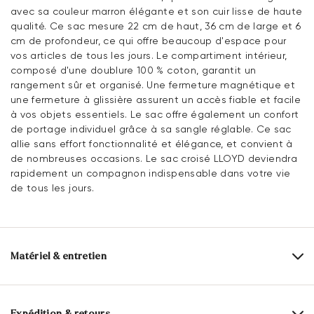
avec sa couleur marron élégante et son cuir lisse de haute
qualité. Ce sac mesure 22 cm de haut, 36 cm de large et 6
cm de profondeur, ce qui offre beaucoup d'espace pour
vos articles de tous les jours. Le compartiment intérieur,
composé d'une doublure 100 % coton, garantit un
rangement sûr et organisé. Une fermeture magnétique et
une fermeture à glissière assurent un accès fiable et facile
à vos objets essentiels. Le sac offre également un confort
de portage individuel grâce à sa sangle réglable. Ce sac
allie sans effort fonctionnalité et élégance, et convient à
de nombreuses occasions. Le sac croisé LLOYD deviendra
rapidement un compagnon indispensable dans votre vie
de tous les jours.
Matériel & entretien
Dessus:
Cuir lisse
Alimentation:
100% Coton
Expédition & retours