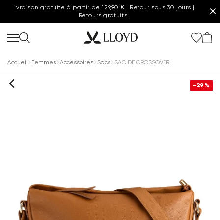
Livraison gratuite à partir de 129,90 € | Retour sous 30 jours |
✕
Retours gratuits
Accueil
Femmes
Accessoires
Sacs
SAC DE CROSSOVER
-29%