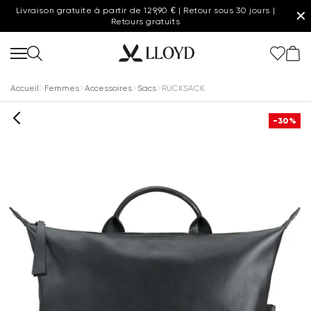
Livraison gratuite à partir de 129,90 € | Retour sous 30 jours |
✕
Retours gratuits
Accueil
Femmes
Accessoires
Sacs
RUCKSACK
-30%