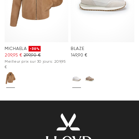
MICHAELA
BLAZE
-30%
209,95 €
299,90 €
149,90 €
Meilleur prix sur 30 jours: 209,95
€