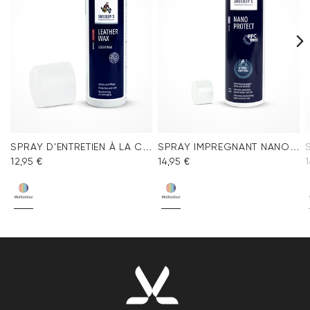
SPRAY D'ENTRETIEN À LA CIRE
SPRAY IMPREGNANT NANO PROTECT
12,95 €
14,95 €
1