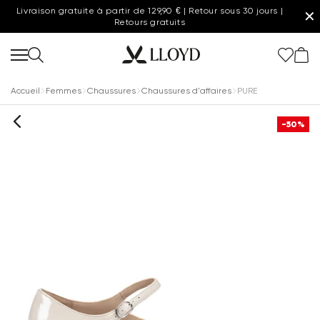
Livraison gratuite à partir de 129,90 € | Retour sous 30 jours |
✕
Retours gratuits
Accueil
Femmes
Chaussures
Chaussures d'affaires
PURE
-50%