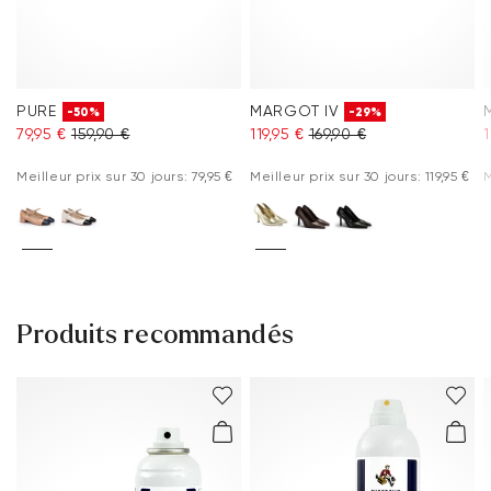
PURE
MARGOT IV
-50%
-29%
79,95 €
159,90 €
119,95 €
169,90 €
1
Meilleur prix sur 30 jours: 79,95 €
Meilleur prix sur 30 jours: 119,95 €
M
Produits recommandés