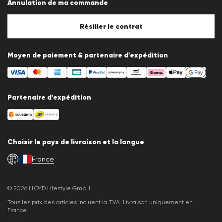
Annulation de ma commande
Mentions légales
Politique en matière de cookies
Paramètres des cookies
Résilier le contrat
Moyen de paiement & partenaire d'expédition
Partenaire d'expédition
Choisir le pays de livraison et la langue
France
fr
© 2026 LLOYD Lifestyle GmbH
Tous les prix des articles incluent la TVA. Livraison uniquement en
France.