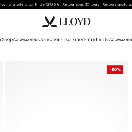
aison gratuite à partir de 129,90 € | Retour sous 30 jours | Retours gratuits
n Shop
Accessoires
Collections
Inspiration
Entretien & Accessoir
-50%