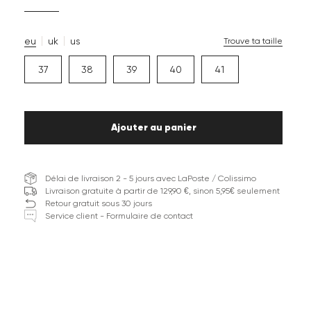
eu
uk
us
Trouve ta taille
37
38
39
40
41
Ajouter au panier
Délai de livraison 2 - 5 jours avec LaPoste / Colissimo
Livraison gratuite à partir de 129,90 €, sinon 5,95€ seulement
Retour gratuit sous 30 jours
Service client - Formulaire de contact