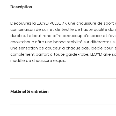
Description
Découvrez la LLOYD PULSE 77, une chaussure de sport q
combinaison de cuir et de textile de haute qualité dan
durable. Le bout rond offre beaucoup d'espace et favo
caoutchouc offre une bonne stabilité sur différentes su
une sensation de douceur à chaque pas. Idéale pour les
complément parfait à toute garde-robe. LLOYD allie san
modèle de chaussure exquis.
Matériel & entretien
Taille de production:
Les grands noms de
l'UE