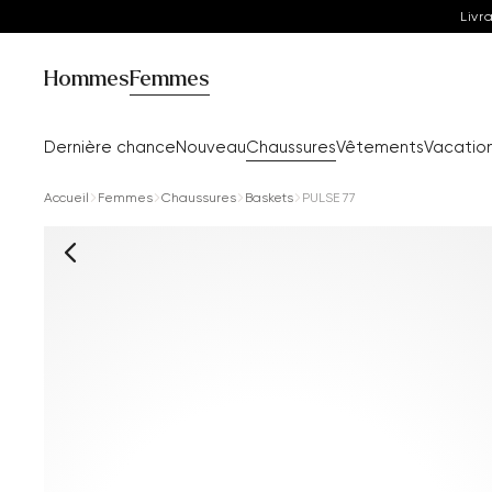
Livr
Hommes
Femmes
Dernière chance
Nouveau
Chaussures
Vêtements
Vacatio
Accueil
Femmes
Chaussures
Baskets
PULSE 77