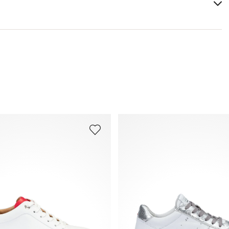
Matériau de la semelle intérieure:
Cuir
Tu trouveras plus d'informations sur le sujet dans la
section
Expédition
et
Retourner
.
Foire aux questions
.