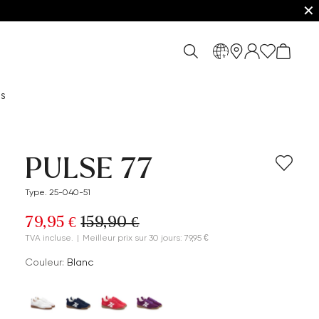
✕
fr
es
PULSE 77
Type. 25-040-51
79,95 €
159,90 €
TVA incluse.
|
Meilleur prix sur 30 jours: 79,95 €
Couleur:
Blanc