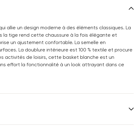
ui allie un design moderne à des éléments classiques. La
s la tige rend cette chaussure à la fois élégante et
rise un ajustement confortable. La semelle en
rfaces. La doublure intérieure est 100 % textile et procure
 activités de loisirs, cette basket blanche est un
s effort la fonctionnalité à un look attrayant dans ce
Dessus:
Combinaison de cuir