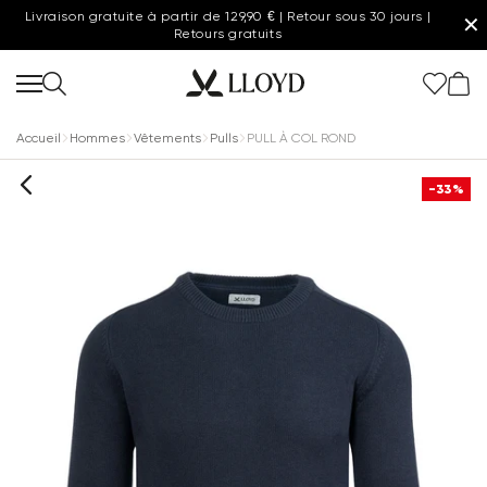
Livraison gratuite à partir de 129,90 € | Retour sous 30 jours |
✕
Retours gratuits
Accueil
Hommes
Vêtements
Pulls
PULL À COL ROND
-33%