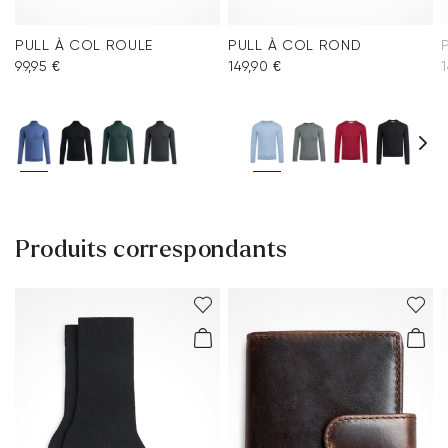
PULL À COL ROULE
PULL À COL ROND
99,95 €
149,90 €
1
Produits correspondants