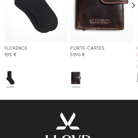
FLORENCE
PORTE-CARTES
9,95 €
59,90 €
M