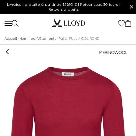
Livraison gratuite à partir de 129,90 € | Retour sous 30 jours |
✕
Retours gratuits
Accueil
Hommes
Vêtements
Pulls
PULL À COL ROND