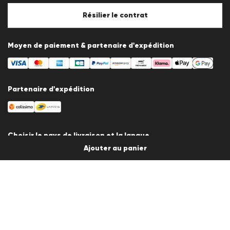
Politique en matière de cookies
Paramètres des cookies
Résilier le contrat
Moyen de paiement & partenaire d'expédition
Partenaire d'expédition
Choisir le pays de livraison et la langue
Ajouter au panier
France
fr
© 2026 LLOYD Lifestyle GmbH
Tous les prix des articles incluent la TVA. Livraison uniquement en
France.
*Total des prix des 30 derniers jours.