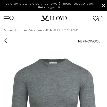
Livraison gratuite à partir de 129,90 € | Retour sous 30 jours |
✕
Retours gratuits
Accueil
Hommes
Vêtements
Pulls
PULL À COL ROND