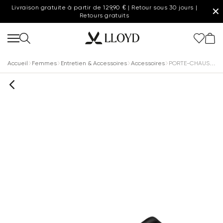
Livraison gratuite à partir de 129,90 € | Retour sous 30 jours |
✕
Retours gratuits
Accueil
Femmes
Entretien & Accessoires
Accessoires
PORTE-CHAUSSURES EN BOIS 24cm