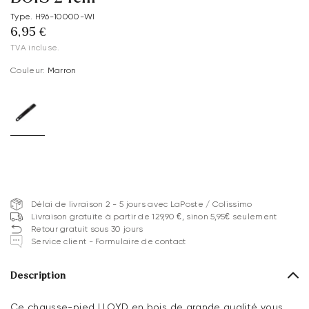
Type. H96-10000-WI
6,95 €
TVA incluse.
Couleur:
Marron
Délai de livraison 2 - 5 jours avec LaPoste / Colissimo
Livraison gratuite à partir de 129,90 €, sinon 5,95€ seulement
Retour gratuit sous 30 jours
Service client - Formulaire de contact
Description
Ce chausse-pied LLOYD en bois de grande qualité vous