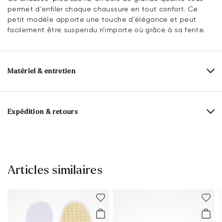
permet d'enfiler chaque chaussure en tout confort. Ce
petit modèle apporte une touche d'élégance et peut
facilement être suspendu n'importe où grâce à sa fente.
Matériel & entretien
Composition du matériau:
100% Bois
Longueur:
24 cm
Expédition & retours
Délai de livraison 2 - 5 jours avec LaPoste / Colissimo
Livraison gratuite à partir de 129,90 €, sinon 5,95€
seulement
Articles similaires
Retour gratuit sous 30 jours
Service client - Formulaire de contact
Tu trouveras plus d'informations sur le sujet dans la section
Expédition
et
Retourner
.