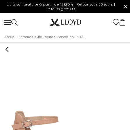
Livraison gratuite à partir de 129,90 € | Retour sous 30 jours |
✕
Retours gratuits
Accueil
Femmes
Chaussures
Sandales
PETAL