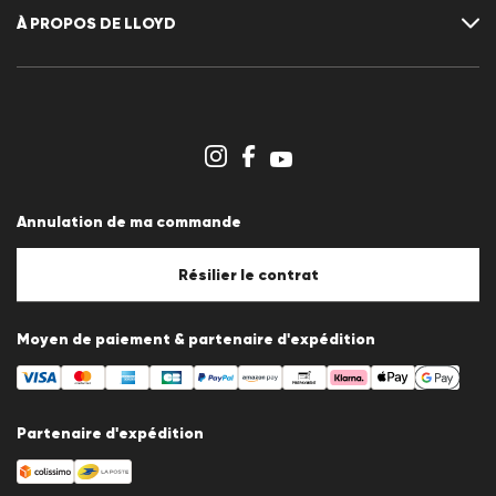
Annulation de ma commande
Liste de souhaits
À PROPOS DE LLOYD
S'inscrir au newsletter
Communiqués de presse
Carrière
Espace revendeurs
Aperçu des boutiques
Système de dénonciation
Conditions générales
Protection des données
Annulation de ma commande
Mentions légales
Politique en matière de cookies
Paramètres des cookies
Résilier le contrat
Moyen de paiement & partenaire d'expédition
Partenaire d'expédition