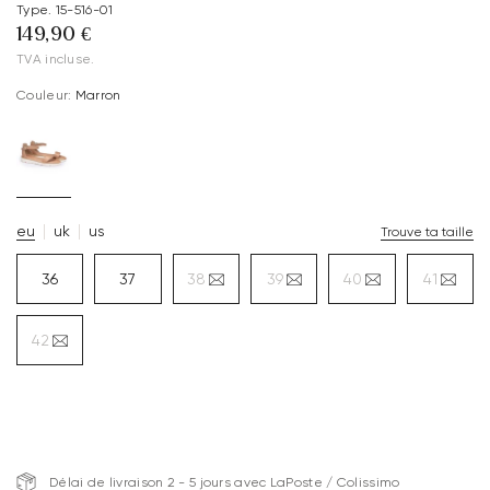
Type. 15-516-01
149,90 €
TVA incluse.
Couleur:
Marron
eu
uk
us
Trouve ta taille
36
37
38
39
40
41
42
Délai de livraison 2 - 5 jours avec LaPoste / Colissimo