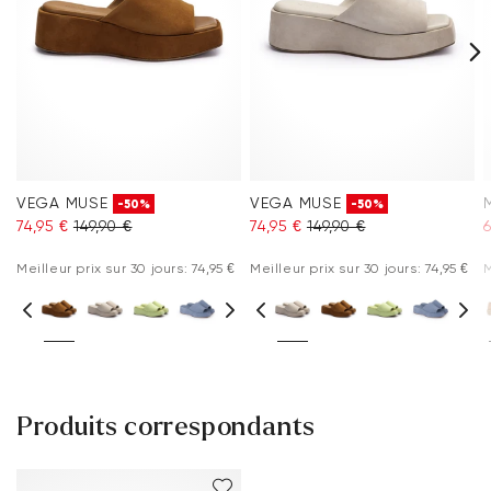
VEGA MUSE
VEGA MUSE
-50%
-50%
74,95 €
149,90 €
74,95 €
149,90 €
6
Meilleur prix sur 30 jours: 74,95 €
Meilleur prix sur 30 jours: 74,95 €
M
Produits correspondants