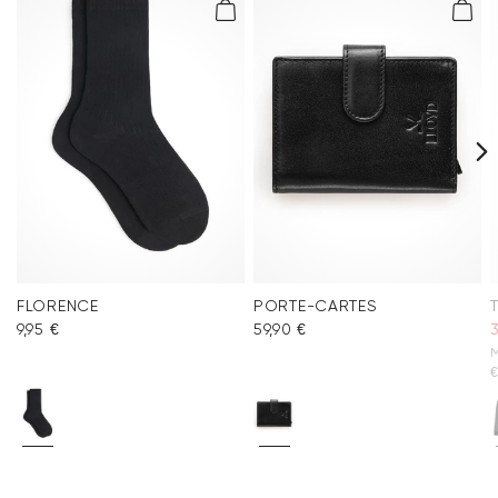
FLORENCE
PORTE-CARTES
9,95 €
59,90 €
M