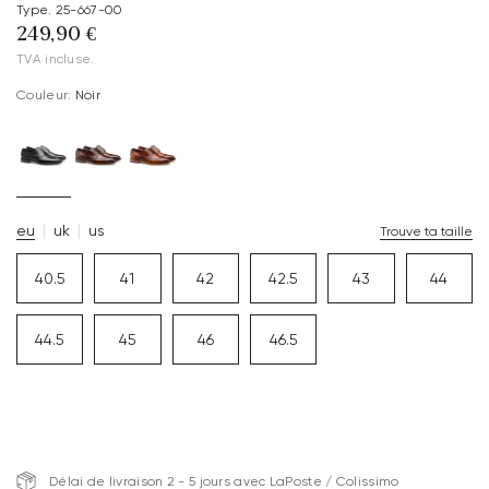
Type. 25-667-00
249,90 €
TVA incluse.
Couleur:
Noir
eu
uk
us
Trouve ta taille
40.5
41
42
42.5
43
44
44.5
45
46
46.5
Délai de livraison 2 - 5 jours avec LaPoste / Colissimo