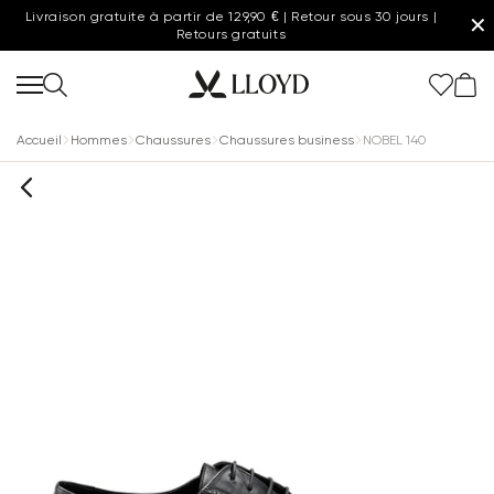
Livraison gratuite à partir de 129,90 € | Retour sous 30 jours |
✕
Retours gratuits
Accueil
Hommes
Chaussures
Chaussures business
NOBEL 140
Femmes page d'accueil
Dernière chance
Nouveau
Chaussures
Vêtements