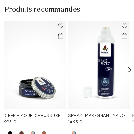
Produits recommandés
CRÈME POUR CHAUSSURES EXCLUSIVE NOIRE
SPRAY IMPREGNANT NANO PROTECT
9,95 €
14,95 €
9