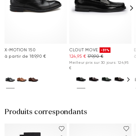
X-MOTION 150
CLOUT MOVE
-31%
à partir de 189,90 €
124,95 €
179,90 €
à
Meilleur prix sur 30 jours: 124,95
€
Produits correspondants