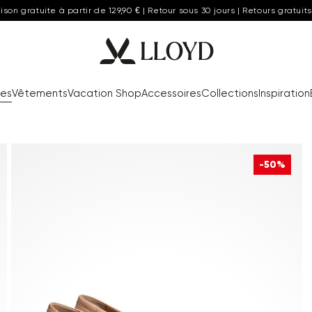
aison gratuite à partir de 129,90 € | Retour sous 30 jours | Retours gratuits
res
Vêtements
Vacation Shop
Accessoires
Collections
Inspiration
-50%