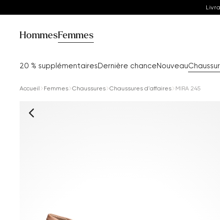
Livr
Hommes
Femmes
20 % supplémentaires
Dernière chance
Nouveau
Chaussu
Accueil
Femmes
Chaussures
Chaussures d'affaires
MIRA 245