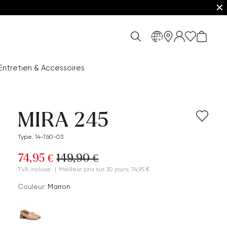
✕
fr
Entretien & Accessoires
MIRA 245
Type. 14-760-03
74,95 €
149,90 €
TVA incluse.
|
Meilleur prix sur 30 jours: 74,95 €
Couleur:
Marron