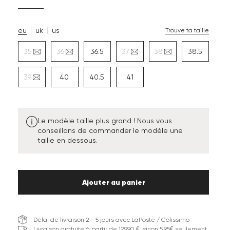
eu
uk
us
Trouve ta taille
35
36
36.5
37
38
38.5
39
40
40.5
41
Le modèle taille plus grand ! Nous vous
conseillons de commander le modèle une
taille en dessous.
Ajouter au panier
Délai de livraison 2 - 5 jours avec LaPoste / Colissimo
Livraison gratuite à partir de 129,90 €, sinon 5,95€ seulement