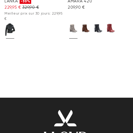
LANKA
AMARA 420
-30%
229,95 €
329,90 €
209,90 €
Meilleur prix sur 30 jours: 229,95
€