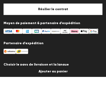
Politique en matière de cookies
Paramètres des cookies
Résilier le contrat
Moyen de paiement & partenaire d'expédition
Partenaire d'expédition
Choisir le pays de livraison et la langue
Ajouter au panier
France
fr
© 2026 LLOYD Lifestyle GmbH
Tous les prix des articles incluent la TVA. Livraison uniquement en
France.
*Total des prix des 30 derniers jours.