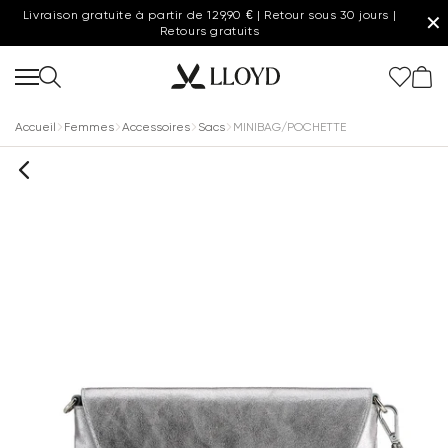
Livraison gratuite à partir de 129,90 € | Retour sous 30 jours |
✕
Retours gratuits
Accueil
Femmes
Accessoires
Sacs
MINIBAG/POCHETTE