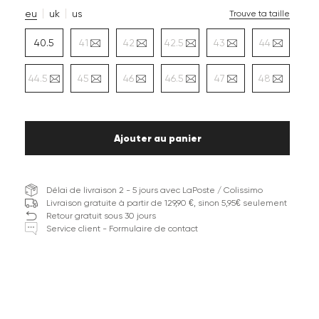
eu
uk
us
Trouve ta taille
40.5
41
42
42.5
43
44
44.5
45
46
46.5
47
48
Ajouter au panier
Délai de livraison 2 - 5 jours avec LaPoste / Colissimo
Livraison gratuite à partir de 129,90 €, sinon 5,95€ seulement
Retour gratuit sous 30 jours
Service client - Formulaire de contact