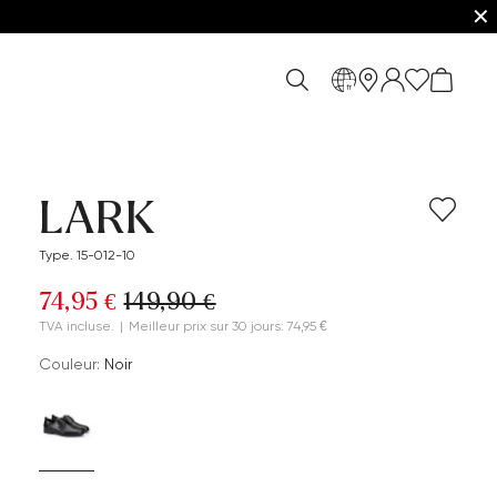
✕
fr
LARK
Type. 15-012-10
74,95 €
149,90 €
TVA incluse.
|
Meilleur prix sur 30 jours: 74,95 €
Couleur:
Noir