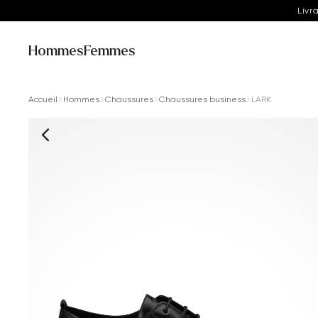
Livr
Hommes
Femmes
Accueil
Hommes
Chaussures
Chaussures business
LARK