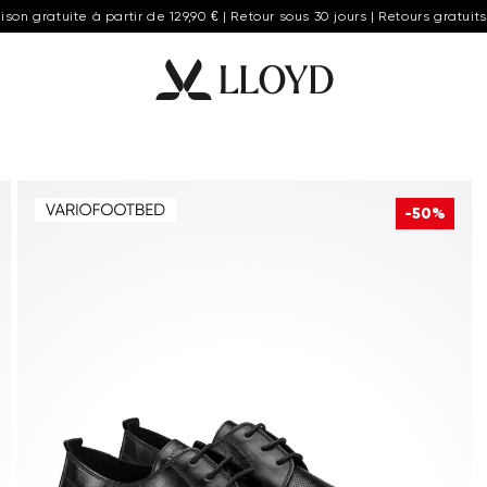
aison gratuite à partir de 129,90 € | Retour sous 30 jours | Retours gratuits
-50%