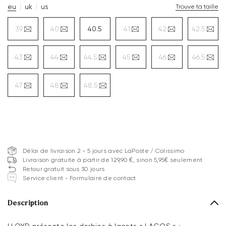
eu
uk
us
Trouve ta taille
39
40
40.5
41
42
42.5
43
44
44.5
45
46
46.5
47
48
48.5
Délai de livraison 2 - 5 jours avec LaPoste / Colissimo
Livraison gratuite à partir de 129,90 €, sinon 5,95€ seulement
Retour gratuit sous 30 jours
Service client - Formulaire de contact
Description
LLOYD présente les derbies à lacets « LAGOS » :