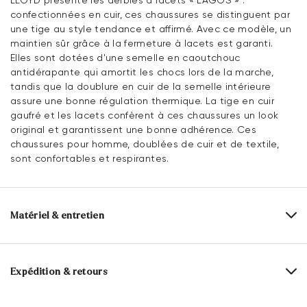
confectionnées en cuir, ces chaussures se distinguent par
une tige au style tendance et affirmé. Avec ce modèle, un
maintien sûr grâce à la fermeture à lacets est garanti.
Elles sont dotées d'une semelle en caoutchouc
antidérapante qui amortit les chocs lors de la marche,
tandis que la doublure en cuir de la semelle intérieure
assure une bonne régulation thermique. La tige en cuir
gaufré et les lacets confèrent à ces chaussures un look
original et garantissent une bonne adhérence. Ces
chaussures pour homme, doublées de cuir et de textile,
sont confortables et respirantes.
Matériel & entretien
Taille de production:
Tailles britanniques
Dessus:
Cuir gaufré
Expédition & retours
Matériau de la doublure:
Cuir/textile
Délai de livraison 2 - 5 jours avec LaPoste / Colissimo