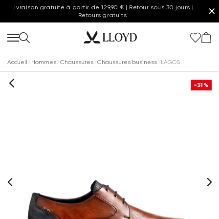
Livraison gratuite à partir de 129,90 € | Retour sous 30 jours |
✕
Retours gratuits
Accueil
Hommes
Chaussures
Chaussures business
LAGOS
-31%
Femmes page d'accueil
Dernière chance
Nouveau
Chaussures
Vêtements