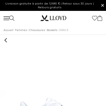
Livraison gratuite à partir de 129,90 € | Retour sous 30 jours |
✕
Retours gratuits
Accueil
Femmes
Chaussures
Baskets
GRACE