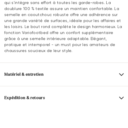
qui s'intègre sans effort à toutes les garde-robes. La
doublure 100 % textile assure un maintien confortable. La
semelle en caoutchouc robuste offre une adhérence sur
une grande variété de surfaces, idéale pour les affaires et
les loisirs. Le bout rond complète le design harmonieux. La
fonction Variofootbed offre un confort supplémentaire
grâce à une semelle intérieure adaptable. Elégant,
pratique et intemporel - un must pour les amateurs de
chaussures soucieux de leur style.
Matériel & entretien
Taille de production:
Les grands noms de
l'UE
Expédition & retours
Dessus:
Cuir lisse
Délai de livraison 2 - 5 jours avec LaPoste / Colissimo
Alimentation:
100% Textile
Livraison gratuite à partir de 129,90 €, sinon 5,95€
Matériau de la semelle intérieure:
Synthétique