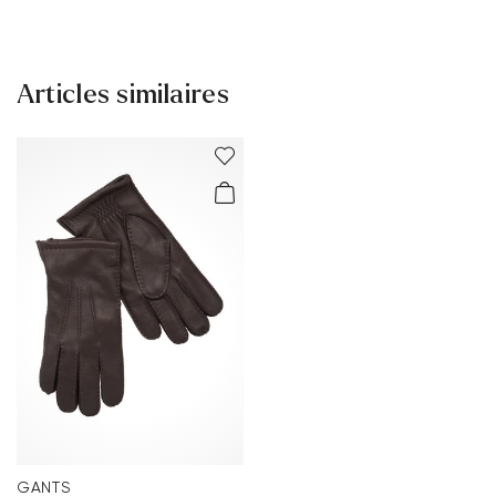
Délai de livraison 2 - 5 jours avec LaPoste / Colissimo
Livraison gratuite à partir de 129,90 €, sinon 5,95€
seulement
Articles similaires
Retour gratuit sous 30 jours
Service client - Formulaire de contact
Tu trouveras plus d'informations sur le sujet dans la section
Expédition
et
Retourner
.
Foire aux questions
.
GANTS