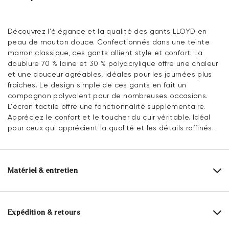
Découvrez l'élégance et la qualité des gants LLOYD en
peau de mouton douce. Confectionnés dans une teinte
marron classique, ces gants allient style et confort. La
doublure 70 % laine et 30 % polyacrylique offre une chaleur
et une douceur agréables, idéales pour les journées plus
fraîches. Le design simple de ces gants en fait un
compagnon polyvalent pour de nombreuses occasions.
L'écran tactile offre une fonctionnalité supplémentaire.
Appréciez le confort et le toucher du cuir véritable. Idéal
pour ceux qui apprécient la qualité et les détails raffinés.
Matériel & entretien
Dessus:
Cuir lisse
Alimentation:
70% laine
30% Polyacrylique
Expédition & retours