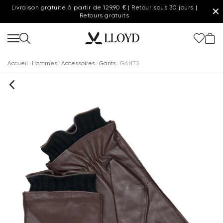
Livraison gratuite à partir de 129,90 € | Retour sous 30 jours |
✕
Retours gratuits
Accueil
Hommes
Accessoires
Gants
GANTS