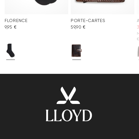
FLORENCE
PORTE-CARTES
9,95 €
59,90 €
M