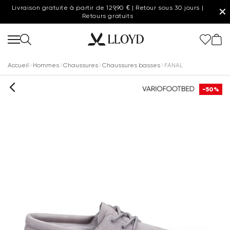
Livraison gratuite à partir de 129,90 € | Retour sous 30 jours |
✕
Retours gratuits
Accueil
Hommes
Chaussures
Chaussures basses
FANAL
-50%