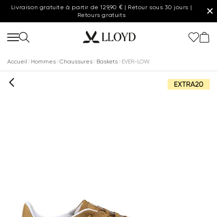
Livraison gratuite à partir de 129,90 € | Retour sous 30 jours |
✕
Retours gratuits
Accueil
Hommes
Chaussures
Baskets
EVER-LOW