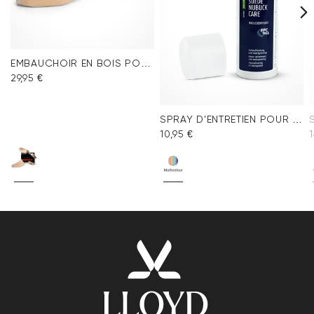
EMBAUCHOIR EN BOIS POUR HOMME
29,95 €
SPRAY D'ENTRETIEN POUR VELOURS MULTICOLORE
10,95 €
1