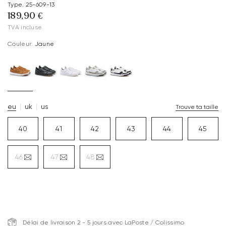
Type. 25-609-13
189,90 €
TVA incluse.
Couleur:
Jaune
eu
uk
us
Trouve ta taille
40
41
42
43
44
45
46
47
48
Délai de livraison 2 - 5 jours avec LaPoste / Colissimo