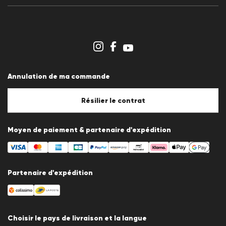
Communiqués de presse
Carrière
Espace revendeurs
Aperçu des boutiques
Système de dénonciation
Conditions générales
Protection des données
Annulation de ma commande
Mentions légales
Politique en matière de cookies
Paramètres des cookies
Résilier le contrat
Moyen de paiement & partenaire d'expédition
Partenaire d'expédition
Choisir le pays de livraison et la langue