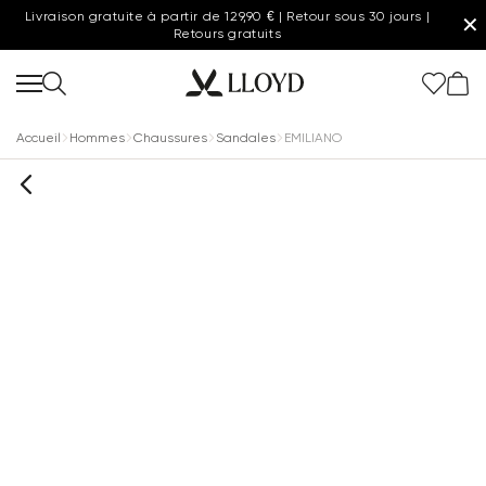
Livraison gratuite à partir de 129,90 € | Retour sous 30 jours |
✕
Retours gratuits
Accueil
Hommes
Chaussures
Sandales
EMILIANO