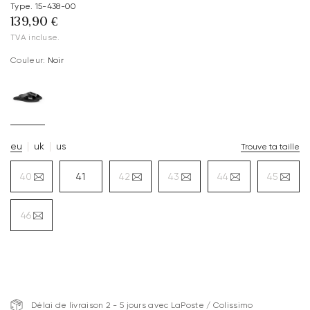
Type. 15-438-00
139,90 €
TVA incluse.
Couleur:
Noir
eu
uk
us
Trouve ta taille
40
41
42
43
44
45
46
Délai de livraison 2 - 5 jours avec LaPoste / Colissimo