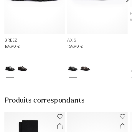
6
BREEZ
AXIS
169,90 €
159,90 €
Produits correspondants