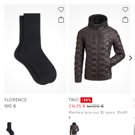
FLORENCE
TINO
-30%
9,95 €
314,95 €
449,90 €
1
Meilleur prix sur 30 jours: 314,95
€
M