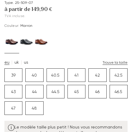
Type. 25-509-07
à partir de 149,90 €
TVA incluse.
Couleur:
Marron
eu
uk
us
Trouve ta taille
39
40
40.5
41
42
42.5
43
44
44.5
45
46
46.5
47
48
Le modèle taille plus petit ! Nous vous recommandons