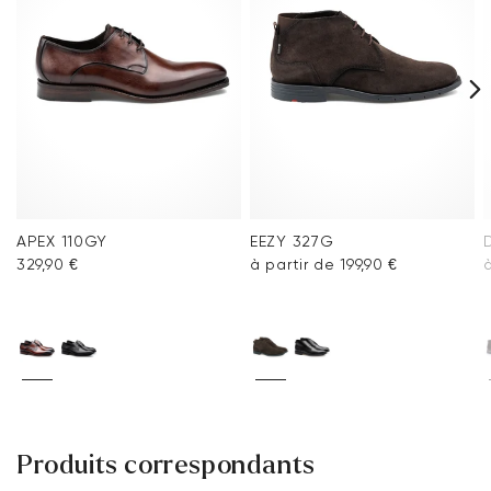
Foire aux questions
.
APEX 110GY
EEZY 327G
329,90 €
à partir de 199,90 €
à
Produits correspondants