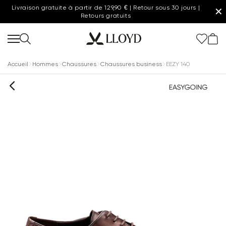
Livraison gratuite à partir de 129,90 € | Retour sous 30 jours |
✕
Retours gratuits
Accueil
Hommes
Chaussures
Chaussures business
EEZY 140
Femmes page d'accueil
20 % supplémentaires
Dernière chance
Nouveau
Chaussures