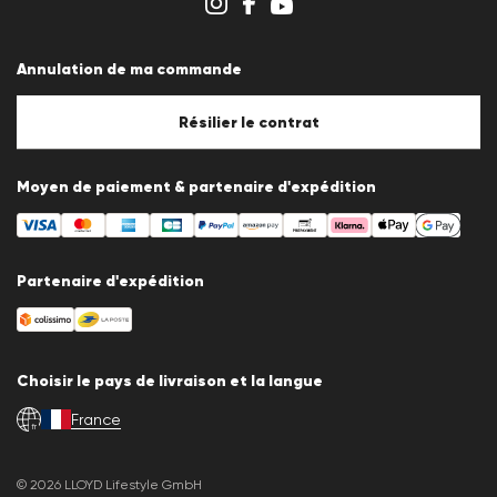
Système de dénonciation
Conditions générales
Protection des données
Annulation de ma commande
Mentions légales
Politique en matière de cookies
Paramètres des cookies
Résilier le contrat
Moyen de paiement & partenaire d'expédition
Partenaire d'expédition
Choisir le pays de livraison et la langue
France
fr
© 2026 LLOYD Lifestyle GmbH