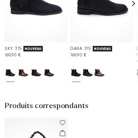
SKY 315
DARA 315
NOUVEAU
NOUVEAU
169,90 €
169,90 €
7
M
Produits correspondants