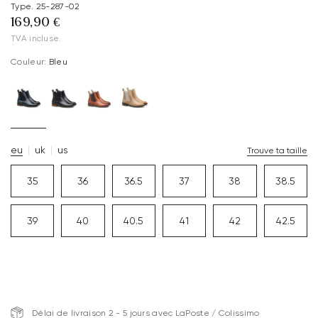
Type. 25-287-02
169,90 €
TVA incluse.
Couleur:
Bleu
eu
uk
us
Trouve ta taille
35
36
36.5
37
38
38.5
39
40
40.5
41
42
42.5
Délai de livraison 2 - 5 jours avec LaPoste / Colissimo