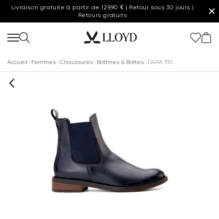
Livraison gratuite à partir de 129,90 € | Retour sous 30 jours |
✕
Retours gratuits
Accueil
Femmes
Chaussures
Bottines & Bottes
DARA 315