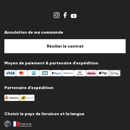
Espace revendeurs
Aperçu des boutiques
Système de dénonciation
Conditions générales
Protection des données
Annulation de ma commande
Mentions légales
Politique en matière de cookies
Paramètres des cookies
Résilier le contrat
Moyen de paiement & partenaire d'expédition
Partenaire d'expédition
Choisir le pays de livraison et la langue
France
fr