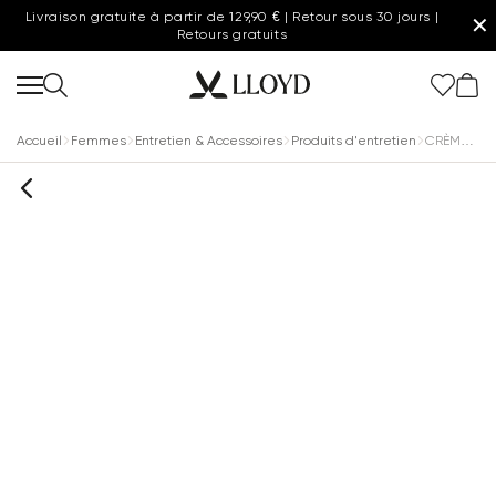
Livraison gratuite à partir de 129,90 € | Retour sous 30 jours |
✕
Retours gratuits
Accueil
Femmes
Entretien & Accessoires
Produits d'entretien
CRÈME POUR CHAUSSURES EXCLUSIVE MARRON FONCÉ