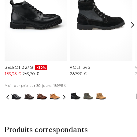
Foire aux questions
.
SELECT 327G
VOLT 345
-30%
189,95 €
269,90 €
269,90 €
2
Meilleur prix sur 30 jours: 189,95 €
Produits correspondants