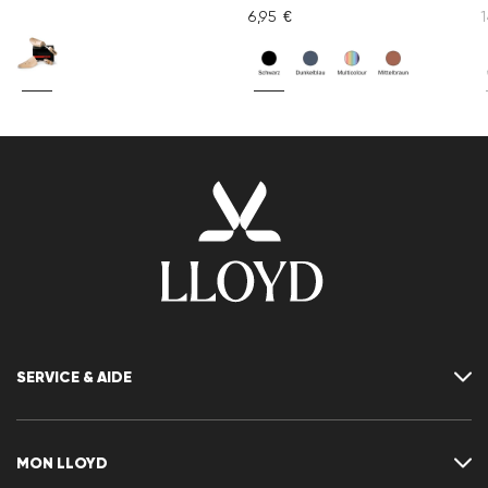
6,95 €
1
SERVICE & AIDE
Contact
FAQ
MON LLOYD
Tableau des tailles