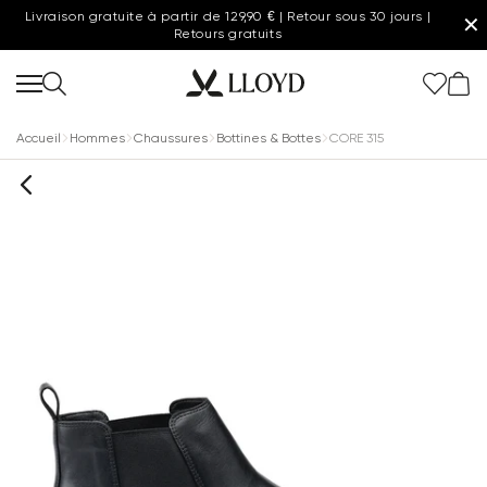
Livraison gratuite à partir de 129,90 € | Retour sous 30 jours |
✕
Retours gratuits
Accueil
Hommes
Chaussures
Bottines & Bottes
CORE 315