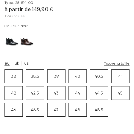
Type. 25-514-00
à partir de 149,90 €
TVA incluse.
Couleur:
Noir
eu
uk
us
Trouve ta taille
38
38.5
39
40
40.5
41
42
42.5
43
44
44.5
45
46
46.5
47
48
48.5