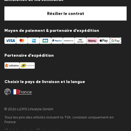
Mentions légales
Politique en matière de cookies
Paramètres des cookies
Résilier le contrat
Moyen de paiement & partenaire d'expédition
Partenaire d'expédition
Choisir le pays de livraison et la langue
France
fr
© 2026 LLOYD Lifestyle GmbH
Tous les prix des articles incluent la TVA. Livraison uniquement en
France.
*Total des prix des 30 derniers jours.