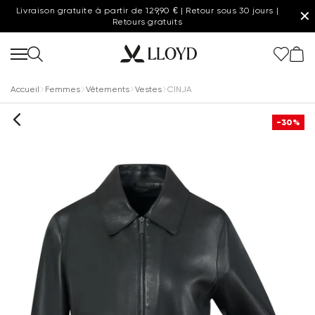
Livraison gratuite à partir de 129,90 € | Retour sous 30 jours |
✕
Retours gratuits
Accueil
Femmes
Vêtements
Vestes
CINJA
-30%