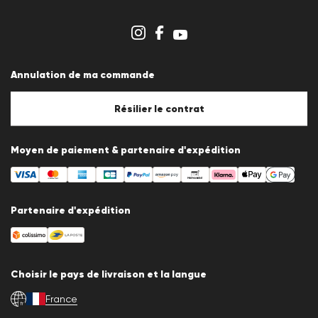
Espace revendeurs
Aperçu des boutiques
Système de dénonciation
Conditions générales
Protection des données
Annulation de ma commande
Mentions légales
Politique en matière de cookies
Paramètres des cookies
Résilier le contrat
Moyen de paiement & partenaire d'expédition
Partenaire d'expédition
Choisir le pays de livraison et la langue
France
fr