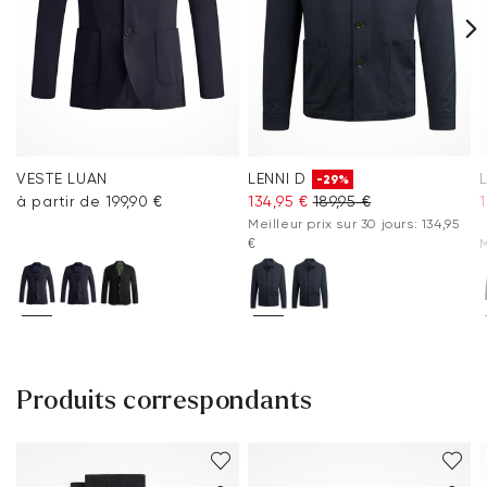
VESTE LUAN
LENNI D
-29%
à partir de 199,90 €
134,95 €
189,95 €
1
Meilleur prix sur 30 jours: 134,95
€
M
Produits correspondants