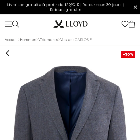
Livraison gratuite à partir de 129,90 € | Retour sous 30 jours |
✕
Retours gratuits
Accueil
Hommes
Vêtements
Vestes
CARLOS F
-30%