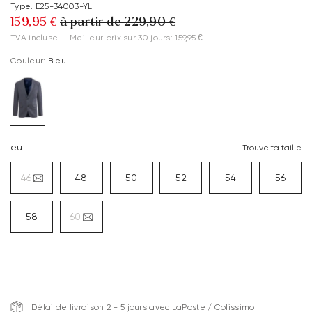
Type. E25-34003-YL
159,95 €
à partir de 229,90 €
TVA incluse.
|
Meilleur prix sur 30 jours: 159,95 €
Couleur:
Bleu
eu
Trouve ta taille
46
48
50
52
54
56
58
60
Délai de livraison 2 - 5 jours avec LaPoste / Colissimo