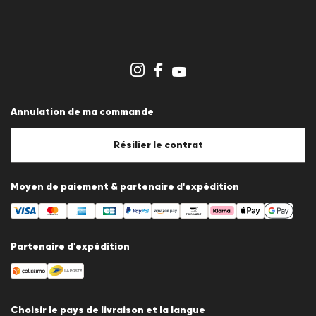
Communiqués de presse
Carrière
Espace revendeurs
Aperçu des boutiques
Système de dénonciation
Conditions générales
Protection des données
Annulation de ma commande
Mentions légales
Politique en matière de cookies
Paramètres des cookies
Résilier le contrat
Moyen de paiement & partenaire d'expédition
Partenaire d'expédition
Choisir le pays de livraison et la langue