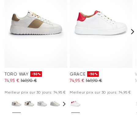
Foire aux questions
.
TORO WAY
GRACE
-50%
-50%
74,95 €
149,90 €
74,95 €
149,90 €
1
Meilleur prix sur 30 jours: 74,95 €
Meilleur prix sur 30 jours: 74,95 €