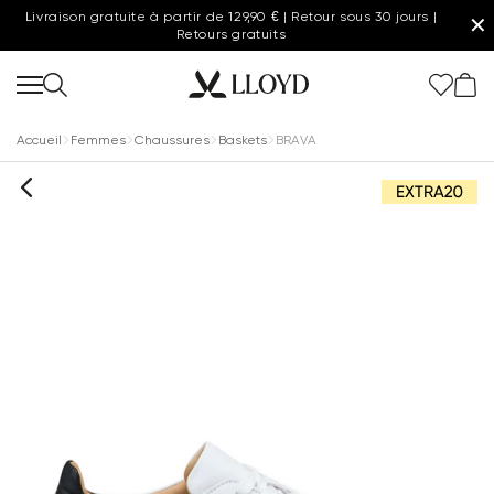
Livraison gratuite à partir de 129,90 € | Retour sous 30 jours |
✕
Retours gratuits
Accueil
Femmes
Chaussures
Baskets
BRAVA