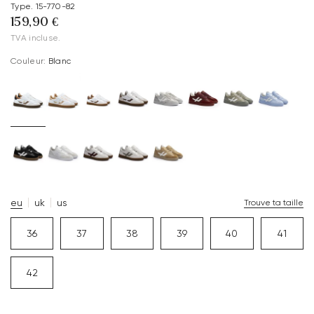
Type. 15-770-82
159,90 €
TVA incluse.
Couleur:
Blanc
eu
uk
us
Trouve ta taille
36
37
38
39
40
41
42