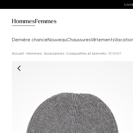
Livr
Hommes
Femmes
Dernière chance
Nouveau
Chaussures
Vêtements
Vacatio
Accueil
Hommes
Accessoires
Casquettes et bonnets
BONNET