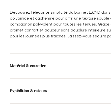
Découvrez l'élégante simplicité du bonnet LLOYD dans u
polyamide et cachemire pour offrir une texture souple qu
compagnon polyvalent pour toutes les tenues. Grâce 
promet confort et douceur sans doublure intérieure su
pour les journées plus fraîches. Laissez-vous séduire pa
Matériel & entretien
Composition du matériau:
40% Laine
30% Viscose
20% Polyamide
10% cach
Expédition & retours
Délai de livraison 2 - 5 jours avec LaPoste / Colissimo