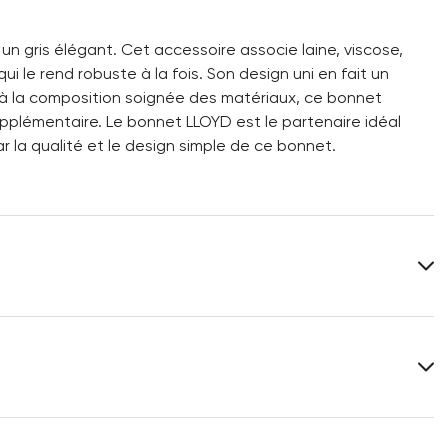
n gris élégant. Cet accessoire associe laine, viscose,
i le rend robuste à la fois. Son design uni en fait un
à la composition soignée des matériaux, ce bonnet
pplémentaire. Le bonnet LLOYD est le partenaire idéal
r la qualité et le design simple de ce bonnet.
emire
Tu trouveras plus d'informations sur le sujet dans la