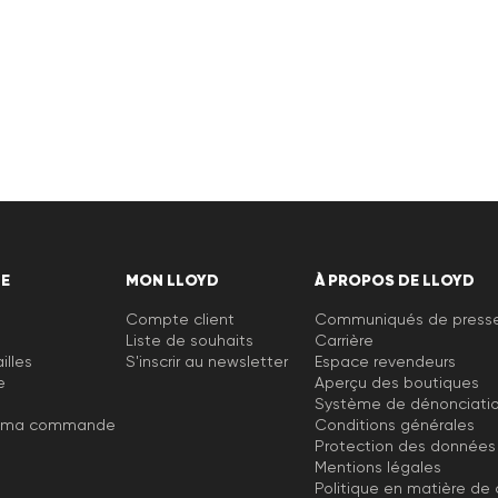
section
Expédition
et
Retourner
.
Foire aux questions
.
DE
MON LLOYD
À PROPOS DE LLOYD
Compte client
Communiqués de press
Liste de souhaits
Carrière
illes
S'inscrir au newsletter
Espace revendeurs
e
Aperçu des boutiques
Système de dénonciati
e ma commande
Conditions générales
Protection des données
Mentions légales
Politique en matière de