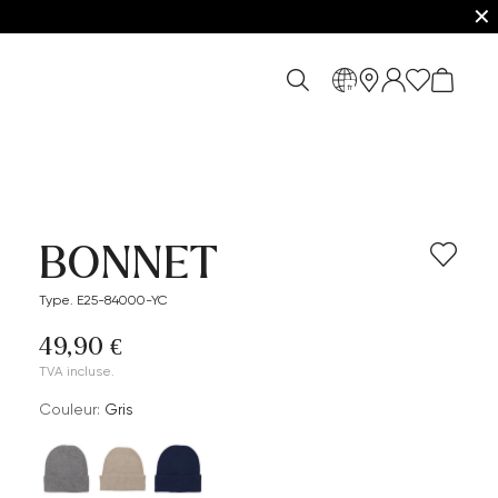
✕
fr
BONNET
Type. E25-84000-YC
49,90 €
TVA incluse.
Couleur:
Gris