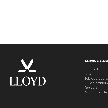
Livraison gratuite à partir de 129,90 €, sinon 5,95€
seulement
Retour gratuit sous 30 jours
Service client - Formulaire de contact
SERVICE & AI
Contact
FAQ
Tableau des ta
Guide pratiqu
Retours
Annulation d