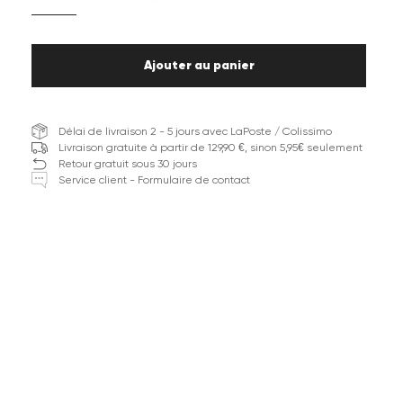
Ajouter au panier
Délai de livraison 2 - 5 jours avec LaPoste / Colissimo
Livraison gratuite à partir de 129,90 €, sinon 5,95€ seulement
Retour gratuit sous 30 jours
Service client - Formulaire de contact