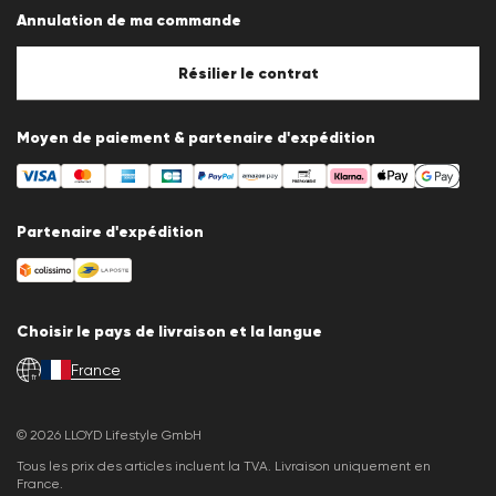
Protection des données
Annulation de ma commande
Mentions légales
Politique en matière de cookies
Paramètres des cookies
Résilier le contrat
Moyen de paiement & partenaire d'expédition
Partenaire d'expédition
Choisir le pays de livraison et la langue
France
fr
© 2026 LLOYD Lifestyle GmbH
Tous les prix des articles incluent la TVA. Livraison uniquement en
France.