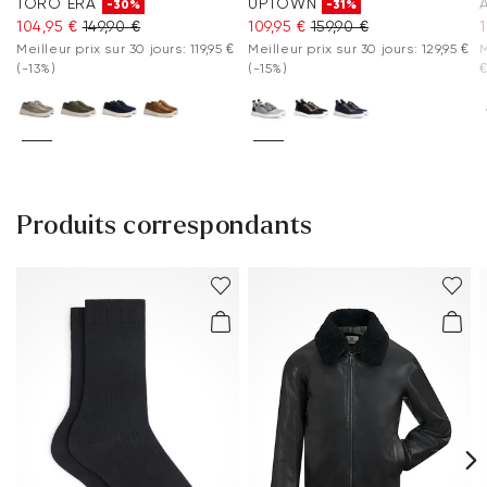
TORO ERA
UPTOWN
-30%
-31%
104,95 €
149,90 €
109,95 €
159,90 €
Meilleur prix sur 30 jours: 119,95 €
Meilleur prix sur 30 jours: 129,95 €
M
(-13%)
(-15%)
Produits correspondants