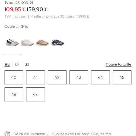
Type. 25-903-21
109,95 €
159,90 €
TVA incluse.
|
Meilleur prix sur 30 jours: 109,95 €
Couleur:
Gris
eu
uk
us
Trouve ta taille
40
41
42
43
44
45
46
47
Délai de livraison 2 - 5 jours avec LaPoste / Colissimo