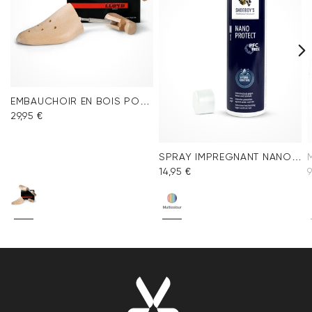
EMBAUCHOIR EN BOIS POUR HOMME
29,95 €
SPRAY IMPREGNANT NANO PROTECT
14,95 €
9