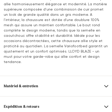
allie harmonieusement élégance et modernité. La matière
supérieure composée d'une combinaison de cuir promet
un look de grande qualité dans un gris moderne. A
l'intérieur, la chaussure est dotée d'une doublure 100%
mesh qui assure un maintien confortable. Le bout rond
complète le design moderne, tandis que la semelle en
caoutchouc offre stabilité et durabilité. Idéale pour les
occasions décontractées, cette chaussure allie style et
praticité au quotidien. La semelle Variofootbed garantit un
ajustement et un confort optimisés. LLOYD BLAZE - un
must pour votre garde-robe qui allie confort et design
tendance.
Matériel & entretien
Taille de production:
Les grands noms de
l'UE
Expédition & retours
Dessus:
Textile
Cuir suédé