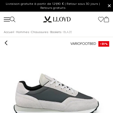
Livraison gratuite à partir de 129,90 € | Retour sous 30 jours |
✕
Retours gratuits
Accueil
Hommes
Chaussures
Baskets
BLAZE
-31%