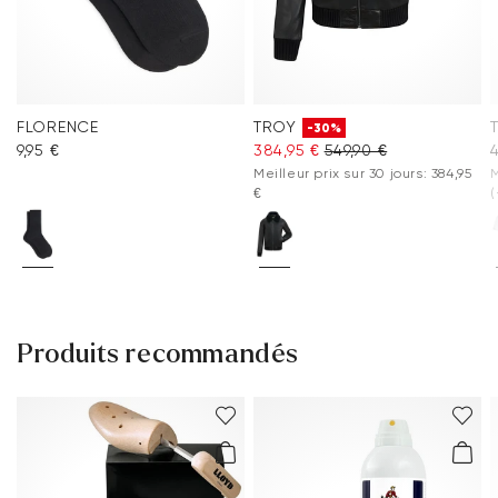
FLORENCE
TROY
-30%
9,95 €
384,95 €
549,90 €
4
Meilleur prix sur 30 jours: 384,95
M
€
(
Produits recommandés