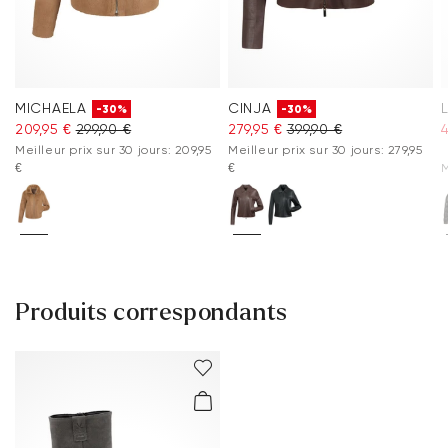
MICHAELA
CINJA
-30%
-30%
209,95 €
299,90 €
279,95 €
399,90 €
4
Meilleur prix sur 30 jours: 209,95
Meilleur prix sur 30 jours: 279,95
€
€
M
Produits correspondants