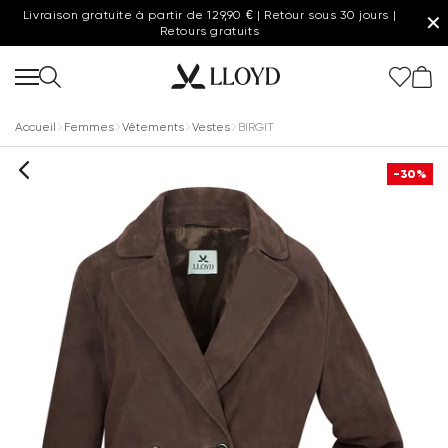
Livraison gratuite à partir de 129,90 € | Retour sous 30 jours |
✕
Retours gratuits
Accueil
Femmes
Vêtements
Vestes
BIRGIT
-30%