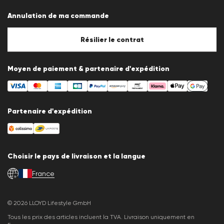
Protection des données
Annulation de ma commande
Mentions légales
Politique en matière de cookies
Paramètres des cookies
Résilier le contrat
Moyen de paiement & partenaire d'expédition
Partenaire d'expédition
Choisir le pays de livraison et la langue
France
fr
© 2026 LLOYD Lifestyle GmbH
Tous les prix des articles incluent la TVA. Livraison uniquement en