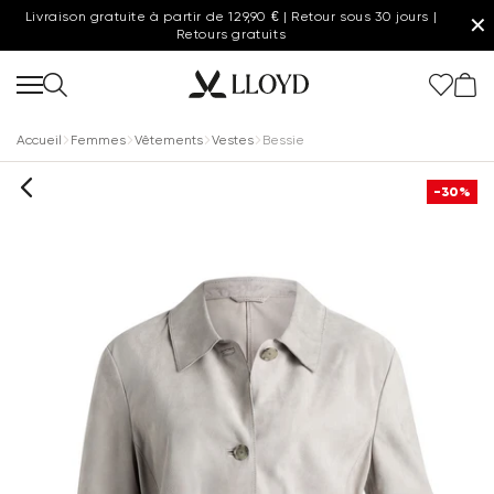
Livraison gratuite à partir de 129,90 € | Retour sous 30 jours |
✕
Retours gratuits
Accueil
Femmes
Vêtements
Vestes
Bessie
-30%