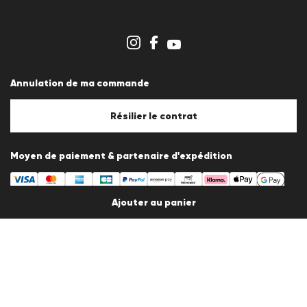
Carrière
Espace revendeurs
Aperçu des boutiques
Système de dénonciation
Conditions générales
Protection des données
Annulation de ma commande
Mentions légales
Politique en matière de cookies
Paramètres des cookies
Résilier le contrat
Moyen de paiement & partenaire d'expédition
Ajouter au panier
Partenaire d'expédition
Choisir le pays de livraison et la langue
France
fr