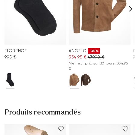
FLORENCE
ANGELO
-30%
9,95 €
334,95 €
479,90 €
9
Meilleur prix sur 30 jours: 334,95
€
Produits recommandés