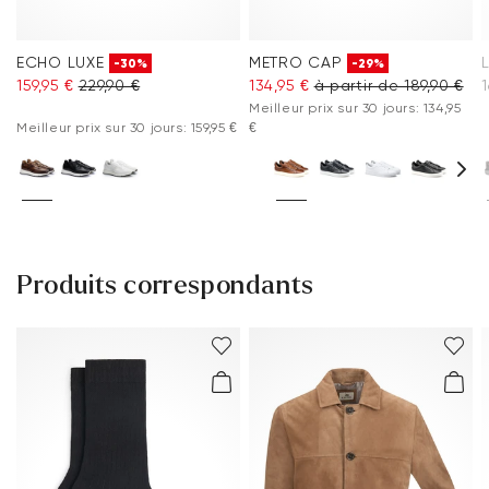
ECHO LUXE
METRO CAP
-30%
-29%
159,95 €
229,90 €
134,95 €
à partir de 189,90 €
1
Meilleur prix sur 30 jours: 134,95
Meilleur prix sur 30 jours: 159,95 €
€
Produits correspondants