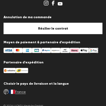
Système de dénonciation
Conditions générales
Protection des données
Annulation de ma commande
Mentions légales
Politique en matière de cookies
Paramètres des cookies
Résilier le contrat
Moyen de paiement & partenaire d'expédition
Partenaire d'expédition
Choisir le pays de livraison et la langue
France
fr
© 2026 LLOYD Lifestyle GmbH