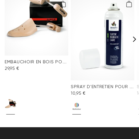
EMBAUCHOIR EN BOIS POUR HOMME
29,95 €
SPRAY D'ENTRETIEN POUR VELOURS MULTICOLORE
10,95 €
1