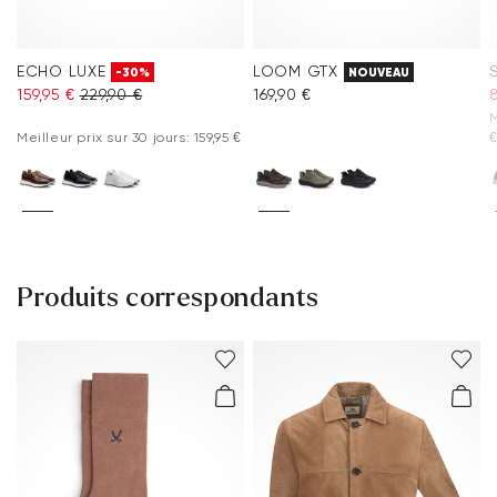
ECHO LUXE
LOOM GTX
-30%
NOUVEAU
159,95 €
229,90 €
169,90 €
8
M
Meilleur prix sur 30 jours: 159,95 €
Produits correspondants