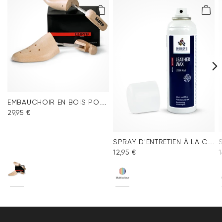
EMBAUCHOIR EN BOIS POUR HOMME
29,95 €
SPRAY D'ENTRETIEN À LA CIRE
12,95 €
1