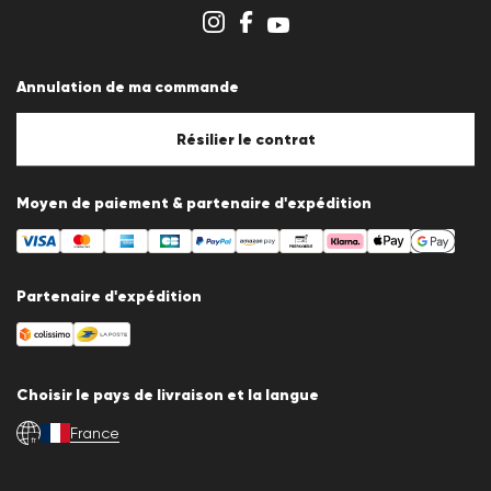
Aperçu des boutiques
Système de dénonciation
Conditions générales
Protection des données
Annulation de ma commande
Mentions légales
Politique en matière de cookies
Paramètres des cookies
Résilier le contrat
Moyen de paiement & partenaire d'expédition
Partenaire d'expédition
Choisir le pays de livraison et la langue
France
fr