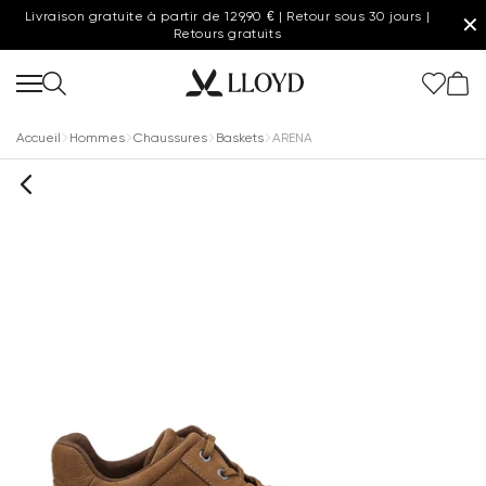
Livraison gratuite à partir de 129,90 € | Retour sous 30 jours |
✕
Retours gratuits
Accueil
Hommes
Chaussures
Baskets
ARENA