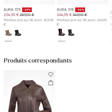
AURA 375
AURA 318
-29%
-30%
204,95 €
289,90 €
244,95 €
349,90 €
1
Meilleur prix sur 30 jours: 204,95
Meilleur prix sur 30 jours: 244,95
€
€
M
Produits correspondants