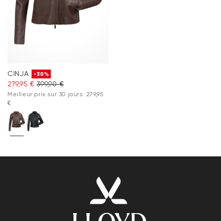
CINJA
-30%
279,95 €
399,90 €
Meilleur prix sur 30 jours: 279,95
€