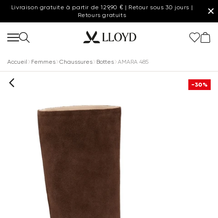
Livraison gratuite à partir de 129,90 € | Retour sous 30 jours |
✕
Retours gratuits
Accueil
Femmes
Chaussures
Bottes
AMARA 485
-30%